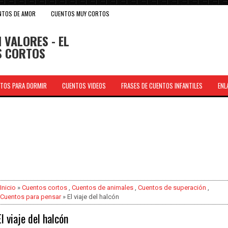
NTOS DE AMOR
CUENTOS MUY CORTOS
 VALORES - EL
OS CORTOS
TOS PARA DORMIR
CUENTOS VIDEOS
FRASES DE CUENTOS INFANTILES
ENL
.
Inicio
»
Cuentos cortos
,
Cuentos de animales
,
Cuentos de superación
,
Cuentos para pensar
» El viaje del halcón
El viaje del halcón