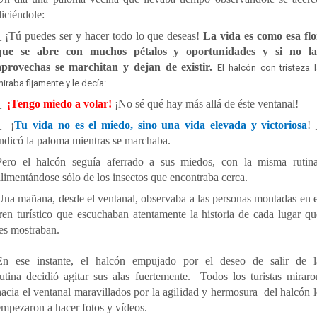
diciéndole:
_ ¡Tú puedes ser y hacer todo lo que deseas!
La vida es como esa flo
que se abre con muchos pétalos y oportunidades y si no la
aprovechas se marchitan y dejan de existir.
El
halcón
con tristeza 
miraba fijamente y le decía:
_
¡Tengo miedo a volar!
¡No sé qué hay más allá de éste ventanal!
_ ¡
Tu vida no es el miedo, sino una vida elevada y victoriosa
! 
indicó la paloma mientras se marchaba.
Pero el halcón seguía aferrado a sus miedos, con la misma rutina
alimentándose sólo de los insectos que encontraba cerca.
Una mañana, desde el ventanal, observaba a las personas montadas en e
tren turístico que escuchaban atentamente la historia de cada lugar qu
les mostraban.
En ese instante, el halcón empujado por el deseo de salir de l
rutina decidió agitar sus alas fuertemente. Todos los turistas miraro
hacia el ventanal maravillados por la agilidad y hermosura del halcón l
empezaron a hacer fotos y vídeos.