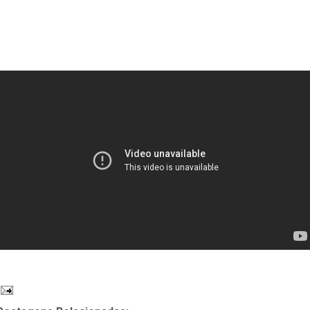
uentos para dormir, cuentos infantiles cortos, cuentos infantiles para leer,
uentos infantiles tradicionales, cuentos para niños cortos, cuentos para niño
e primaria, cuentos para niños de preescolar