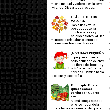
enfadado porque había
C
mucha maldad y violencia en la tierra.
Mirando Dios a todas las per...
v
EL ÁRBOL DE LOS
VALORES
Había una vez un
bosque que tenía
muchos árboles y
coloridas flores. Allí las
mariposas enlazaban cientos de
colores mientras que otras se ...
¡NO TEMAS PEQUEÑO!
El pequeño duende
salió corriendo de entre
las flores del bosque y
entró a su casita muy
nervioso. Caminó hacia
la cocina y encontró a ...
El conejito Fito no
quiere comer
verduras - Cuento
corto
d
Mamá coneja sentada
en el comedor de la
cocina le dice al conejito Fito que la