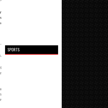
r
s
la
_
SPORTS
,
l
e
a
n
e