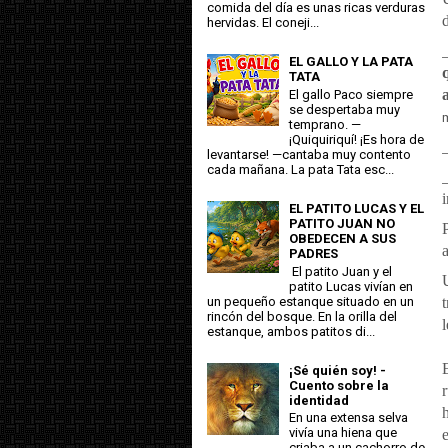
comida del día es unas ricas verduras
hervidas. El coneji...
EL GALLO Y LA PATA
TATA
El gallo Paco siempre
se despertaba muy
temprano. —
¡Quiquiriquí! ¡Es hora de
levantarse! —cantaba muy contento
cada mañana. La pata Tata esc...
EL PATITO LUCAS Y EL
PATITO JUAN NO
OBEDECEN A SUS
PADRES
El patito Juan y el
patito Lucas vivían en
un pequeño estanque situado en un
rincón del bosque. En la orilla del
estanque, ambos patitos di...
¡Sé quién soy! -
Cuento sobre la
identidad
En una extensa selva
vivía una hiena que
criaba a un cachorro de