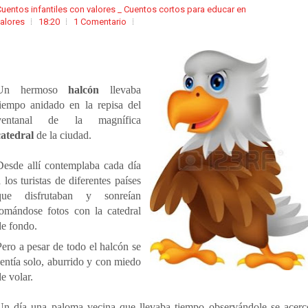
uentos infantiles con valores _ Cuentos cortos para educar en
alores
18:20
1 Comentario
Un hermoso
halcón
llevaba
tiempo anidado en la repisa del
ventanal de la magnífica
catedral
de la ciudad.
Desde allí contemplaba cada día
a los turistas de diferentes países
que disfrutaban y sonreían
tomándose fotos con la catedral
de fondo.
Pero a pesar de todo el halcón se
sentía solo, aburrido y con miedo
e volar.
Un día una paloma vecina que llevaba tiempo observándole se acerc