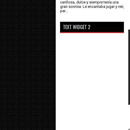
cariñosa, dulce y siempre tenía una
gran sonrisa. Le encantaba jugar y reír,
per...
c
c
TEXT WIDGET 2
d