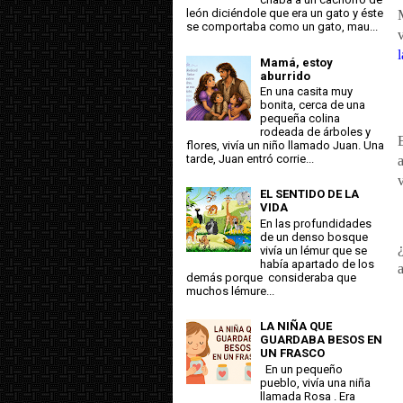
león diciéndole que era un gato y éste
se comportaba como un gato, mau...
Mamá, estoy
aburrido
En una casita muy
bonita, cerca de una
pequeña colina
rodeada de árboles y
flores, vivía un niño llamado Juan. Una
tarde, Juan entró corrie...
EL SENTIDO DE LA
VIDA
En las profundidades
de un denso bosque
vivía un lémur que se
había apartado de los
demás porque consideraba que
muchos lémure...
LA NIÑA QUE
GUARDABA BESOS EN
UN FRASCO
En un pequeño
pueblo, vivía una niña
llamada Rosa . Era