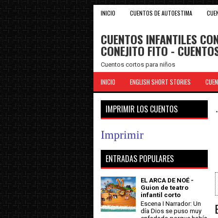
INICIO
CUENTOS DE AUTOESTIMA
CUE
CUENTOS INFANTILES CON
CONEJITO FITO - CUENT
Cuentos cortos para niños
INICIO
ENGLISH SHORT STORIES
CUEN
IMPRIMIR LOS CUENTOS
Imprimir
ENTRADAS POPULARES
EL ARCA DE NOÉ -
Guion de teatro
infantil corto
Escena I Narrador: Un
día Dios se puso muy