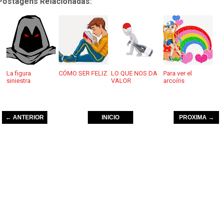
Postagens Relacionadas:
La figura
CÓMO SER FELIZ
LO QUE NOS DA
Para ver el
siniestra
VALOR
arcoíris
← ANTERIOR
INICIO
PROXIMA →