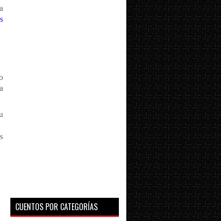
a
s
o
a
u
s
CUENTOS POR CATEGORÍAS