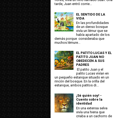
tarde, Juan entró corrie...
EL SENTIDO DE LA
VIDA
En las profundidades
de un denso bosque
vivía un lémur que se
había apartado de los
demás porque consideraba que
muchos lémure...
EL PATITO LUCAS Y EL
PATITO JUAN NO
OBEDECEN A SUS
PADRES
El patito Juan y el
patito Lucas vivían en
un pequeño estanque situado en un
rincón del bosque. En la orilla del
estanque, ambos patitos di...
¡Sé quién soy! -
Cuento sobre la
identidad
En una extensa selva
vivía una hiena que
criaba a un cachorro de