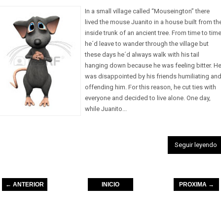
In a small village called “Mouseington” there
lived the mouse Juanito in a house built from th
inside trunk of an ancient tree. From time to time
he´d leave to wander through the village but
these days he´d always walk with his tail
hanging down because he was feeling bitter. H
was disappointed by his friends humiliating an
offending him. For this reason, he cut ties with
everyone and decided to live alone. One day,
while Juanito...
Seguir leyendo
← ANTERIOR
INICIO
PROXIMA →