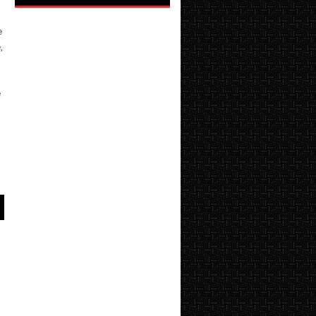
e
,
e
d