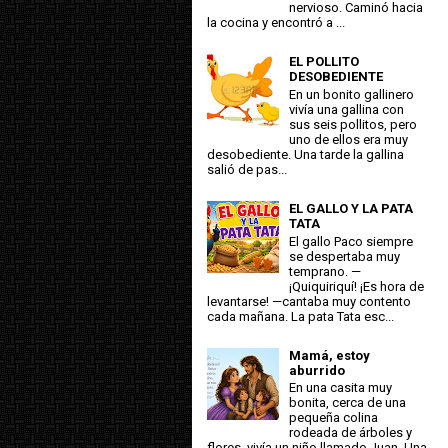
nervioso. Caminó hacia
la cocina y encontró a ...
EL POLLITO
DESOBEDIENTE
En un bonito gallinero
vivía una gallina con
sus seis pollitos, pero
uno de ellos era muy
desobediente. Una tarde la gallina
salió de pas...
EL GALLO Y LA PATA
TATA
El gallo Paco siempre
se despertaba muy
temprano. —
¡Quiquiriquí! ¡Es hora de
levantarse! —cantaba muy contento
cada mañana. La pata Tata esc...
Mamá, estoy
aburrido
En una casita muy
bonita, cerca de una
pequeña colina
rodeada de árboles y
flores, vivía un niño llamado Juan. Una