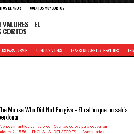
NTOS DE AMOR
CUENTOS MUY CORTOS
 VALORES - EL
OS CORTOS
TOS PARA DORMIR
CUENTOS VIDEOS
FRASES DE CUENTOS INFANTILES
ENL
.
The Mouse Who Did Not Forgive - El ratón que no sabía
perdonar
uentos infantiles con valores _ Cuentos cortos para educar en
alores
15:58
ENGLISH SHORT STORIES
Comentarios