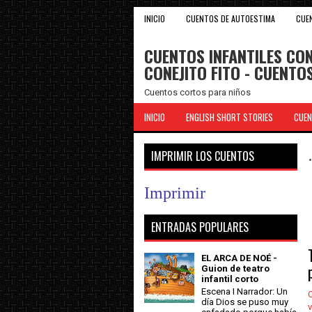
INICIO
CUENTOS DE AUTOESTIMA
CUE
CUENTOS INFANTILES CON
CONEJITO FITO - CUENT
Cuentos cortos para niños
INICIO
ENGLISH SHORT STORIES
CUEN
IMPRIMIR LOS CUENTOS
Imprimir
ENTRADAS POPULARES
EL ARCA DE NOÉ -
Guion de teatro
infantil corto
Escena I Narrador: Un
C
día Dios se puso muy
v