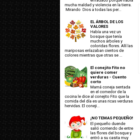
enfadado porque había
mucha maldad y violencia en la tierra.
Mirando Dios a todas las per...
EL ÁRBOL DE LOS
VALORES
Había una vez un
bosque que tenía
muchos árboles y
coloridas flores. Allí las
mariposas enlazaban cientos de
colores mientras que otras se ...
El conejito Fito no
quiere comer
verduras - Cuento
corto
Mamá coneja sentada
en el comedor de la
cocina le dice al conejito Fito que la
comida del día es unas ricas verduras
hervidas. El coneji...
¡NO TEMAS PEQUEÑO!
El pequeño duende
salió corriendo de entre
las flores del bosque y
entró a su casita muy