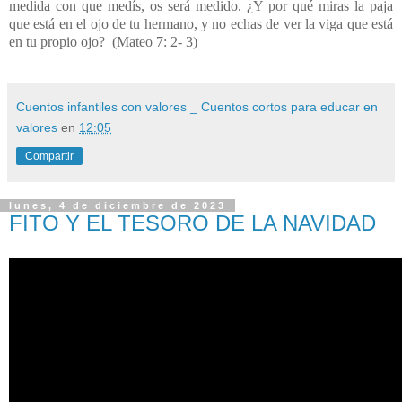
medida con que medís, os será medido. ¿Y por qué miras la paja
que está en el ojo de tu hermano, y no echas de ver la viga que está
en tu propio ojo?
(Mateo 7: 2- 3)
Cuentos infantiles con valores _ Cuentos cortos para educar en
valores
en
12:05
Compartir
lunes, 4 de diciembre de 2023
FITO Y EL TESORO DE LA NAVIDAD