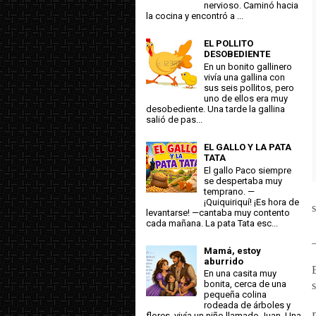
nervioso. Caminó hacia
la cocina y encontró a ...
EL POLLITO
DESOBEDIENTE
En un bonito gallinero
vivía una gallina con
sus seis pollitos, pero
uno de ellos era muy
desobediente. Una tarde la gallina
salió de pas...
EL GALLO Y LA PATA
TATA
El gallo Paco siempre
se despertaba muy
temprano. —
¡Quiquiriquí! ¡Es hora de
levantarse! —cantaba muy contento
cada mañana. La pata Tata esc...
Mamá, estoy
aburrido
En una casita muy
bonita, cerca de una
pequeña colina
rodeada de árboles y
flores, vivía un niño llamado Juan. Una