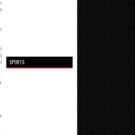
o
a
n
ó
í
SPORTS
l
y
 y