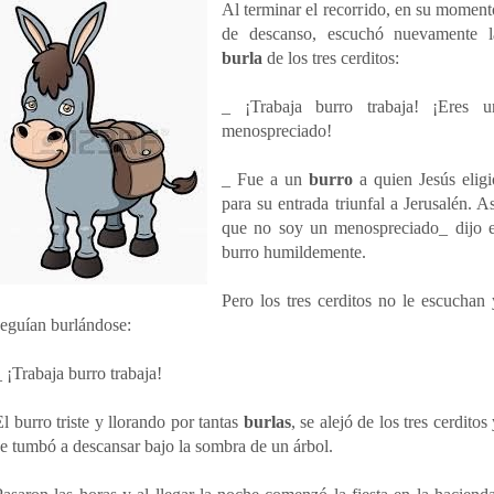
Al terminar el recorrido, en su moment
de descanso, escuchó nuevamente l
burla
de los tres cerditos:
_ ¡Trabaja burro trabaja! ¡Eres u
menospreciado!
_ Fue
a un
burro
a quien Jesús eligi
para su
entrada triunfal a Jerusalén. As
que no soy un menospreciado_ dijo e
burro humildemente.
Pero los tres cerditos no le escuchan 
seguían burlándose:
_ ¡Trabaja burro trabaja!
El burro triste y llorando por tantas
burlas
, se alejó de los tres cerditos
se tumbó a descansar bajo la sombra de un árbol.