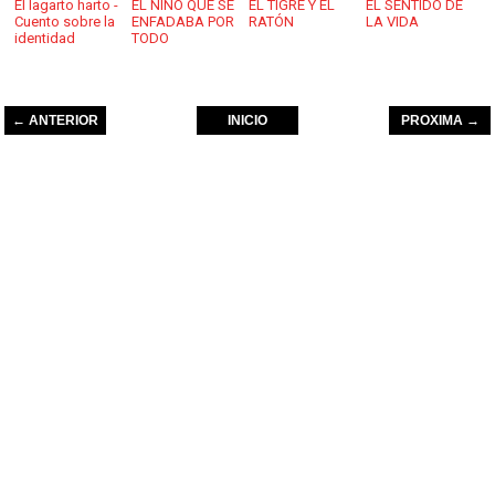
El lagarto harto -
EL NIÑO QUE SE
EL TIGRE Y EL
EL SENTIDO DE
Cuento sobre la
ENFADABA POR
RATÓN
LA VIDA
identidad
TODO
← ANTERIOR
INICIO
PROXIMA →