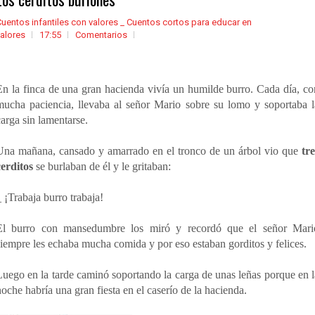
uentos infantiles con valores _ Cuentos cortos para educar en
alores
17:55
Comentarios
En la finca de una gran hacienda vivía un humilde burro. Cada día, co
mucha paciencia, llevaba al señor Mario sobre su lomo y soportaba l
carga sin lamentarse.
Una mañana, cansado y amarrado en el tronco de un árbol vio que
tre
cerditos
se burlaban de él y le gritaban:
_ ¡Trabaja burro trabaja!
El burro con mansedumbre los miró y recordó que el señor Mari
siempre les echaba mucha comida y por eso estaban gorditos y felices.
Luego en la tarde caminó soportando la carga de unas leñas porque en l
noche habría una gran fiesta en el caserío de la hacienda.