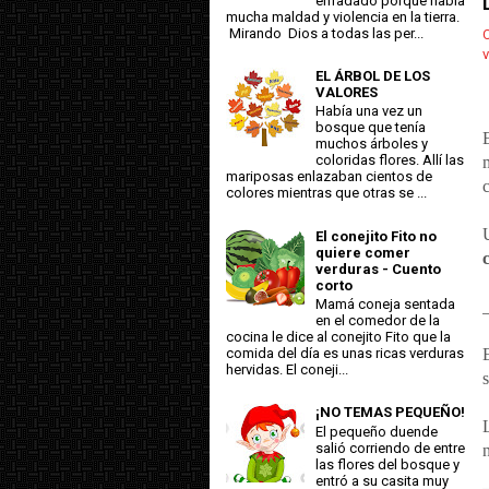
enfadado porque había
mucha maldad y violencia en la tierra.
Mirando Dios a todas las per...
C
v
EL ÁRBOL DE LOS
VALORES
Había una vez un
bosque que tenía
muchos árboles y
coloridas flores. Allí las
mariposas enlazaban cientos de
colores mientras que otras se ...
El conejito Fito no
quiere comer
verduras - Cuento
corto
Mamá coneja sentada
en el comedor de la
cocina le dice al conejito Fito que la
comida del día es unas ricas verduras
hervidas. El coneji...
¡NO TEMAS PEQUEÑO!
El pequeño duende
salió corriendo de entre
las flores del bosque y
entró a su casita muy