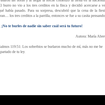
Pasaron las horas y al llegar la noche comenzó la fiesta en la hacienda
El burro no vio a los tres cerditos en la finca y decidió acercarse a ve
qué había pasado.
Para su sorpresa, descubrió que la cena de la fiest
eran… los tres cerditos a la parrilla, entonces se fue a su casita pensando
_
¡No te burles de nadie sin saber cuál será tu futuro!
Autora: María Abre
Salmos 119:51: Los soberbios se burlaron mucho de mí,
más no me he
apartado de tu ley
.