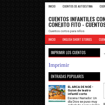
INICIO
CUENTOS DE AUTOESTIMA
CUE
CUENTOS INFANTILES CON
CONEJITO FITO - CUENT
Cuentos cortos para niños
INICIO
ENGLISH SHORT STORIES
CUEN
IMPRIMIR LOS CUENTOS
Imprimir
ENTRADAS POPULARES
EL ARCA DE NOÉ -
Guion de teatro
infantil corto
Escena I Narrador: Un
día Dios se puso muy