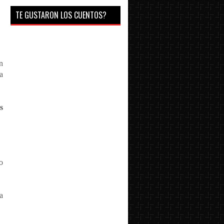
TE GUSTARON LOS CUENTOS?
n
a
s
o
a