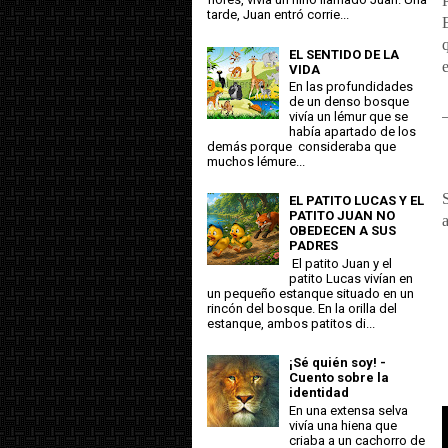
tarde, Juan entró corrie...
EL SENTIDO DE LA
VIDA
En las profundidades
de un denso bosque
vivía un lémur que se
había apartado de los
demás porque consideraba que
muchos lémure...
EL PATITO LUCAS Y EL
PATITO JUAN NO
OBEDECEN A SUS
PADRES
El patito Juan y el
patito Lucas vivían en
un pequeño estanque situado en un
rincón del bosque. En la orilla del
estanque, ambos patitos di...
¡Sé quién soy! -
Cuento sobre la
identidad
En una extensa selva
vivía una hiena que
criaba a un cachorro de