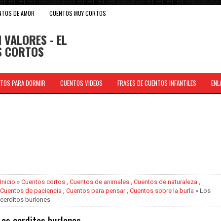
NTOS DE AMOR
CUENTOS MUY CORTOS
 VALORES - EL
OS CORTOS
TOS PARA DORMIR
CUENTOS VIDEOS
FRASES DE CUENTOS INFANTILES
ENL
.
Inicio
»
Cuentos cortos
,
Cuentos de animales
,
Cuentos de naturaleza
,
Cuentos de paciencia
,
Cuentos para pensar
,
Cuentos sobre la burla
» Los
cerditos burlones
Los cerditos burlones