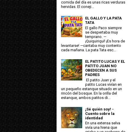
comida del día es unas ricas verduras
hervidas. El coneji...
EL GALLO Y LA PATA
TATA
El gallo Paco siempre
se despertaba muy
temprano. —
¡Quiquiriquí! ¡Es hora de
levantarse! —cantaba muy contento
cada mañana. La pata Tata esc...
EL PATITO LUCAS Y EL
PATITO JUAN NO
OBEDECEN A SUS
PADRES
El patito Juan y el
patito Lucas vivían en
un pequeño estanque situado en un
rincón del bosque. En la orilla del
estanque, ambos patitos di...
¡Sé quién soy! -
Cuento sobre la
identidad
En una extensa selva
vivía una hiena que
criaba a un cachorro de