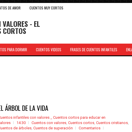
NTOS DE AMOR
CUENTOS MUY CORTOS
 VALORES - EL
OS CORTOS
TOS PARA DORMIR
CUENTOS VIDEOS
FRASES DE CUENTOS INFANTILES
ENL
.
EL ÁRBOL DE LA VIDA
uentos infantiles con valores _ Cuentos cortos para educar en
alores
14:30
Cuentos con valores
,
Cuentos cortos
,
Cuentos cristianos
,
Cuentos de árboles
,
Cuentos de superación
Comentarios