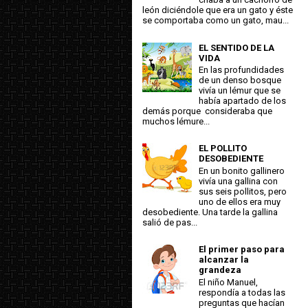
león diciéndole que era un gato y éste
se comportaba como un gato, mau...
EL SENTIDO DE LA
VIDA
En las profundidades
de un denso bosque
vivía un lémur que se
había apartado de los
demás porque consideraba que
muchos lémure...
EL POLLITO
DESOBEDIENTE
En un bonito gallinero
vivía una gallina con
sus seis pollitos, pero
uno de ellos era muy
desobediente. Una tarde la gallina
salió de pas...
El primer paso para
alcanzar la
grandeza
El niño Manuel,
respondía a todas las
preguntas que hacían