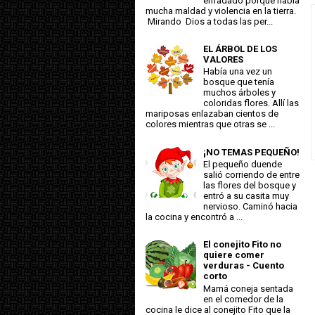
enfadado porque había
mucha maldad y violencia en la tierra.
Mirando Dios a todas las per...
EL ÁRBOL DE LOS
VALORES
Había una vez un
bosque que tenía
muchos árboles y
coloridas flores. Allí las
mariposas enlazaban cientos de
colores mientras que otras se ...
¡NO TEMAS PEQUEÑO!
El pequeño duende
salió corriendo de entre
las flores del bosque y
entró a su casita muy
nervioso. Caminó hacia
la cocina y encontró a ...
El conejito Fito no
quiere comer
verduras - Cuento
corto
Mamá coneja sentada
en el comedor de la
cocina le dice al conejito Fito que la