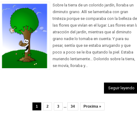
Sobre la tierra de un colorido jardín, lloraba un
diminuto grano. Allí se lamentaba con gran
tristeza porque se comparaba con la belleza de
las flores que vivían en el lugar. Las flores eran l
atracción del jardín, mientras que al diminuto
grano nadie lo tomaba en cuenta. Y para su
pesar, sentía que se estaba arrugando y que
poco a poco se le iba quitando la piel. Estaba
muriendo lentamente… Dolorido sobre la tierra,
se movía, lloraba y...
Seguir leyendo
1
2
3
...
34
Proxima »