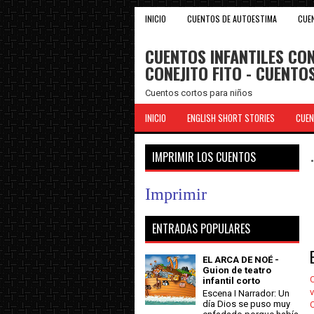
INICIO
CUENTOS DE AUTOESTIMA
CUE
CUENTOS INFANTILES CON
CONEJITO FITO - CUENT
Cuentos cortos para niños
INICIO
ENGLISH SHORT STORIES
CUEN
IMPRIMIR LOS CUENTOS
Imprimir
ENTRADAS POPULARES
EL ARCA DE NOÉ -
Guion de teatro
C
infantil corto
v
Escena I Narrador: Un
día Dios se puso muy