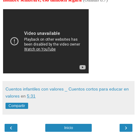
Cuentos infantiles con valores _ Cuentos cortos para educar en
valores
en
5:31
Compartir
‹
›
Inicio