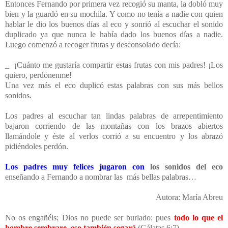
Entonces Fernando por primera vez recogió su manta, la dobló muy
bien y la guardó en su mochila. Y como no tenía a nadie con quien
hablar le dio los buenos días al eco y sonrió al escuchar el sonido
duplicado ya que nunca le había dado los buenos días a nadie.
Luego comenzó a recoger frutas y desconsolado decía:
_ ¡Cuánto me gustaría compartir estas frutas con mis padres! ¡Los
quiero, perdónenme!
Una vez más el eco duplicó estas palabras con sus más bellos
sonidos.
Los padres al escuchar tan lindas palabras de arrepentimiento
bajaron corriendo de las montañas con los brazos abiertos
llamándole y éste al verlos corrió a su encuentro y los abrazó
pidiéndoles perdón.
Los padres muy felices jugaron con
los sonidos del eco
enseñando a Fernando a nombrar las más bellas palabras…
Autora: María Abreu
No os engañéis; Dios no puede ser burlado: pues
todo lo que el
hombre sembrare, eso también segará
(Gálatas 6:7)