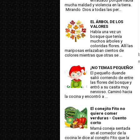
enfadado porque había
mucha maldad y violencia en la tierra.
Mirando Dios a todas las per...
EL ÁRBOL DE LOS
VALORES
Había una vez un
bosque que tenía
muchos árboles y
coloridas flores. Allí las
mariposas enlazaban cientos de
colores mientras que otras se ...
m
¡NO TEMAS PEQUEÑO!
El pequeño duende
salió corriendo de entre
las flores del bosque y
entró a su casita muy
nervioso. Caminó hacia
la cocina y encontró a ...
El conejito Fito no
quiere comer
verduras - Cuento
corto
Mamá coneja sentada
en el comedor de la
cocina le dice al conejito Fito que la