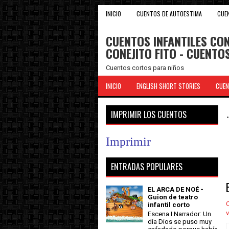
INICIO
CUENTOS DE AUTOESTIMA
CUE
CUENTOS INFANTILES CON
CONEJITO FITO - CUENT
Cuentos cortos para niños
INICIO
ENGLISH SHORT STORIES
CUEN
IMPRIMIR LOS CUENTOS
Imprimir
ENTRADAS POPULARES
EL ARCA DE NOÉ -
Guion de teatro
C
infantil corto
v
Escena I Narrador: Un
día Dios se puso muy