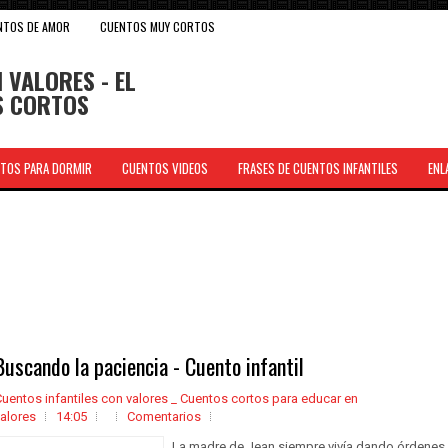
NTOS DE AMOR
CUENTOS MUY CORTOS
 VALORES - EL
OS CORTOS
TOS PARA DORMIR
CUENTOS VIDEOS
FRASES DE CUENTOS INFANTILES
ENL
.
Buscando la paciencia - Cuento infantil
uentos infantiles con valores _ Cuentos cortos para educar en
alores
14:05
Comentarios
La madre de Jean siempre vivía dando órdenes