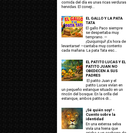
comida del día es unas ricas verduras
hervidas. El coneji...
EL GALLO Y LA PATA
TATA
El gallo Paco siempre
se despertaba muy
temprano. —
¡Quiquiriquí! ¡Es hora de
levantarse! —cantaba muy contento
cada mañana. La pata Tata esc...
EL PATITO LUCAS Y EL
PATITO JUAN NO
OBEDECEN A SUS
PADRES
El patito Juan y el
patito Lucas vivían en
un pequeño estanque situado en un
rincón del bosque. En la orilla del
estanque, ambos patitos di...
¡Sé quién soy! -
Cuento sobre la
identidad
En una extensa selva
vivía una hiena que
criaba a un cachorro de