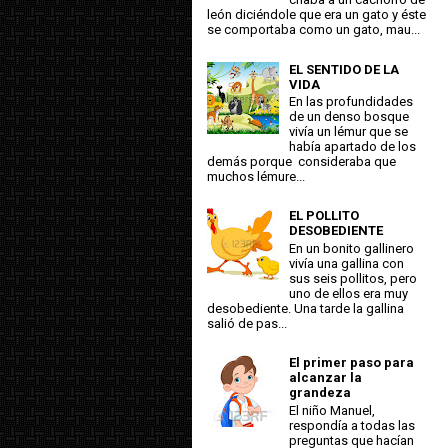
león diciéndole que era un gato y éste
se comportaba como un gato, mau...
EL SENTIDO DE LA
VIDA
En las profundidades
de un denso bosque
vivía un lémur que se
había apartado de los
demás porque consideraba que
muchos lémure...
EL POLLITO
DESOBEDIENTE
En un bonito gallinero
vivía una gallina con
sus seis pollitos, pero
uno de ellos era muy
desobediente. Una tarde la gallina
salió de pas...
El primer paso para
alcanzar la
grandeza
El niño Manuel,
respondía a todas las
preguntas que hacían