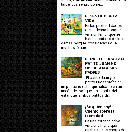
tarde, Juan entró corrie...
EL SENTIDO DE LA
VIDA
En las profundidades
de un denso bosque
vivía un lémur que se
había apartado de los
demás porque consideraba que
muchos lémure...
EL PATITO LUCAS Y EL
PATITO JUAN NO
OBEDECEN A SUS
PADRES
El patito Juan y el
patito Lucas vivían en
un pequeño estanque situado en un
rincón del bosque. En la orilla del
estanque, ambos patitos di...
¡Sé quién soy! -
Cuento sobre la
identidad
En una extensa selva
vivía una hiena que
criaba a un cachorro de