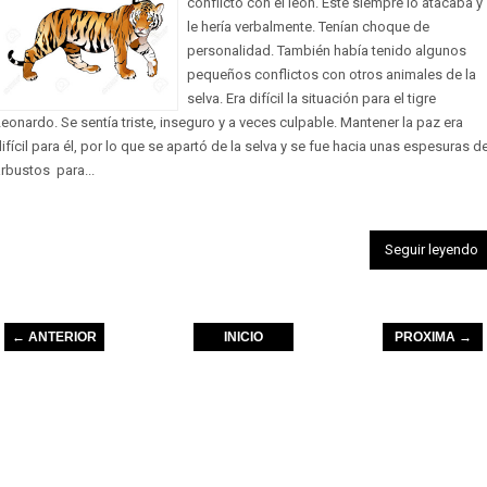
conflicto con el león. Éste siempre lo atacaba y
le hería verbalmente. Tenían choque de
personalidad. También había tenido algunos
pequeños conflictos con otros animales de la
selva. Era difícil la situación para el tigre
eonardo. Se sentía triste, inseguro y a veces culpable. Mantener la paz era
ifícil para él, por lo que se apartó de la selva y se fue hacia unas espesuras d
rbustos para...
Seguir leyendo
← ANTERIOR
INICIO
PROXIMA →