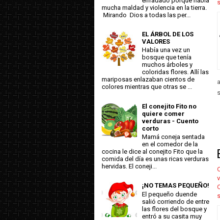
enfadado porque había
mucha maldad y violencia en la tierra.
Mirando Dios a todas las per...
EL ÁRBOL DE LOS
VALORES
Había una vez un
bosque que tenía
muchos árboles y
coloridas flores. Allí las
mariposas enlazaban cientos de
a
colores mientras que otras se ...
s
El conejito Fito no
quiere comer
verduras - Cuento
corto
Mamá coneja sentada
en el comedor de la
cocina le dice al conejito Fito que la
comida del día es unas ricas verduras
hervidas. El coneji...
C
v
¡NO TEMAS PEQUEÑO!
El pequeño duende
salió corriendo de entre
las flores del bosque y
entró a su casita muy