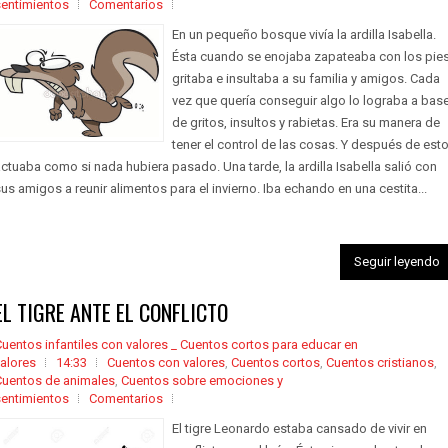
sentimientos
Comentarios
En un pequeño bosque vivía la ardilla Isabella.
Ésta cuando se enojaba zapateaba con los pies
gritaba e insultaba a su familia y amigos. Cada
vez que quería conseguir algo lo lograba a bas
de gritos, insultos y rabietas. Era su manera de
tener el control de las cosas. Y después de est
ctuaba como si nada hubiera pasado. Una tarde, la ardilla Isabella salió con
us amigos a reunir alimentos para el invierno. Iba echando en una cestita...
Seguir leyendo
EL TIGRE ANTE EL CONFLICTO
uentos infantiles con valores _ Cuentos cortos para educar en
alores
14:33
Cuentos con valores
,
Cuentos cortos
,
Cuentos cristianos
,
Cuentos de animales
,
Cuentos sobre emociones y
sentimientos
Comentarios
El tigre Leonardo estaba cansado de vivir en