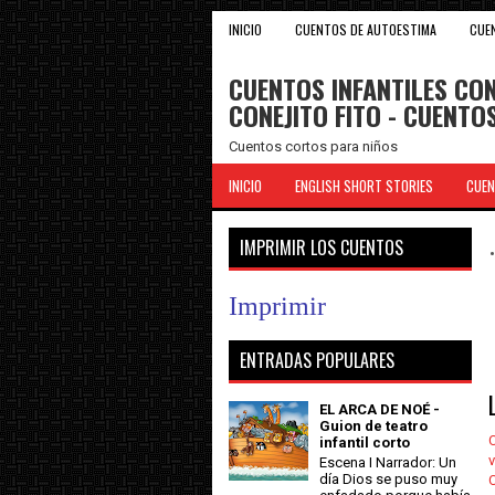
INICIO
CUENTOS DE AUTOESTIMA
CUE
CUENTOS INFANTILES CON
CONEJITO FITO - CUENT
Cuentos cortos para niños
INICIO
ENGLISH SHORT STORIES
CUEN
IMPRIMIR LOS CUENTOS
Imprimir
ENTRADAS POPULARES
EL ARCA DE NOÉ -
Guion de teatro
C
infantil corto
v
Escena I Narrador: Un
día Dios se puso muy