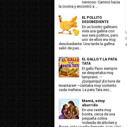
nervioso. Caminó hacia
la cocina y encontró a ...
EL POLLITO
DESOBEDIENTE
En un bonito gallinero
vivía una gallina con
L
sus seis pollitos, pero
d
uno de ellos era muy
desobediente. Una tarde la gallina
a
salió de pas...
EL GALLO Y LA PATA
TATA
El gallo Paco siempre
se despertaba muy
temprano. —
¡Quiquiriquí! ¡Es hora de
levantarse! —cantaba muy contento
cada mañana. La pata Tata esc...
Mamá, estoy
aburrido
En una casita muy
bonita, cerca de una
pequeña colina
rodeada de árboles y
flores, vivía un niño llamado Juan. Una