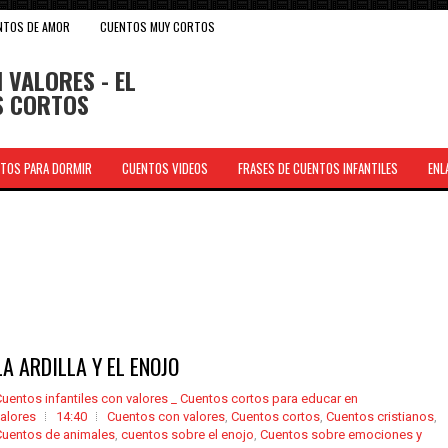
NTOS DE AMOR
CUENTOS MUY CORTOS
 VALORES - EL
OS CORTOS
TOS PARA DORMIR
CUENTOS VIDEOS
FRASES DE CUENTOS INFANTILES
ENL
.
LA ARDILLA Y EL ENOJO
uentos infantiles con valores _ Cuentos cortos para educar en
alores
14:40
Cuentos con valores
,
Cuentos cortos
,
Cuentos cristianos
,
Cuentos de animales
,
cuentos sobre el enojo
,
Cuentos sobre emociones y