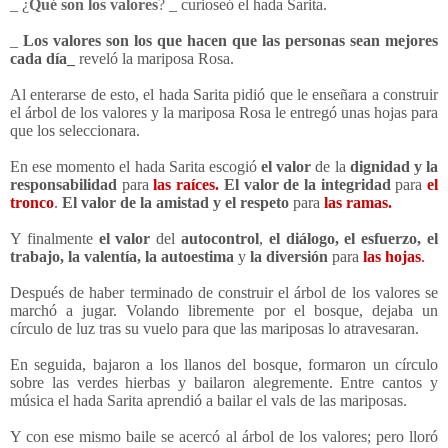
_ ¿
Qué son los valores
?
_ curioseó el hada Sarita.
_
Los valores son los que hacen que las personas sean mejores
cada día_
reveló la mariposa Rosa.
Al enterarse de esto, el hada Sarita pidió que le enseñara a construir
el árbol de los valores y la mariposa Rosa le entregó unas hojas para
que los seleccionara.
En ese momento el hada Sarita escogió
el valor
de la
dignidad y la
responsabilidad
para
las raíces.
El valor de la integridad
para
el
tronco
.
El valor de la amistad y el respeto
para
las ramas.
Y finalmente
el valor
del
autocontrol
,
el diálogo, el esfuerzo, el
trabajo,
la valentía, la autoestima
y
la diversión
para
las hojas
.
Después de haber terminado de construir el árbol de los valores se
marchó a jugar. Volando libremente por el bosque, dejaba un
círculo de luz tras su vuelo para que las mariposas lo atravesaran.
En seguida, bajaron a los llanos del bosque, formaron un círculo
sobre las verdes hierbas y bailaron alegremente. Entre cantos y
música el hada Sarita aprendió a bailar el vals de las mariposas.
Y con ese mismo baile se acercó al árbol de los valores; pero lloró