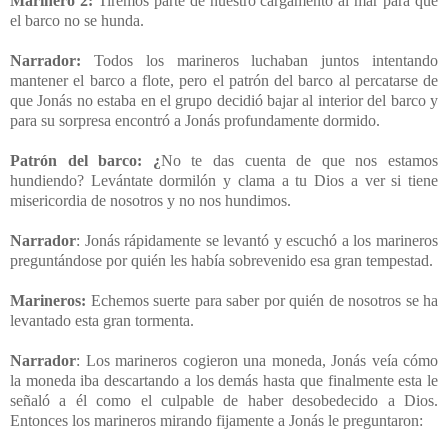
Marinero 2:
Tiremos parte de nuestro cargamento al mar para que
el barco no se hunda.
Narrador:
Todos los marineros luchaban juntos intentando
mantener el barco a flote,
pero el patrón del barco al percatarse de
que Jonás no estaba en el grupo decidió bajar al interior del barco y
para su sorpresa encontró a Jonás profundamente dormido.
Patrón del barco: ¿
No te das cuenta de que nos estamos
hundiendo? Levántate dormilón y clama a tu Dios a ver si tiene
misericordia de nosotros y no nos hundimos.
Narrador
: Jonás rápidamente se levantó y escuchó a los marineros
preguntándose por quién les había sobrevenido esa gran tempestad.
Marineros:
Echemos suerte para saber por quién de nosotros se ha
levantado esta gran tormenta.
Narrador
: Los marineros cogieron una moneda, Jonás veía cómo
la moneda iba descartando a los demás hasta que finalmente esta le
señaló a él como el culpable de haber desobedecido a Dios.
Entonces los marineros mirando fijamente a Jonás le preguntaron: