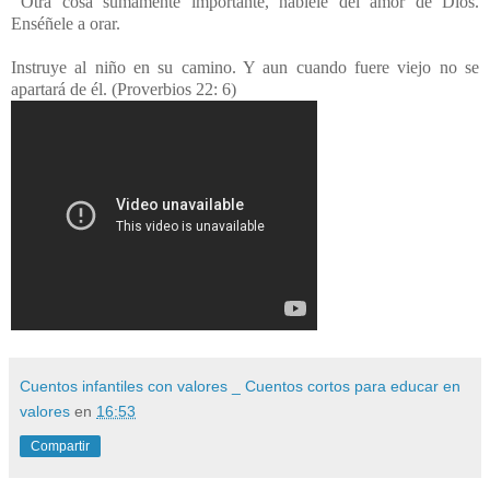
Otra cosa sumamente importante, háblele del amor de Dios.
Enséñele a orar.
Instruye al niño en su camino. Y aun cuando fuere viejo no se
apartará de él. (Proverbios 22: 6)
Cuentos infantiles con valores _ Cuentos cortos para educar en
valores
en
16:53
Compartir