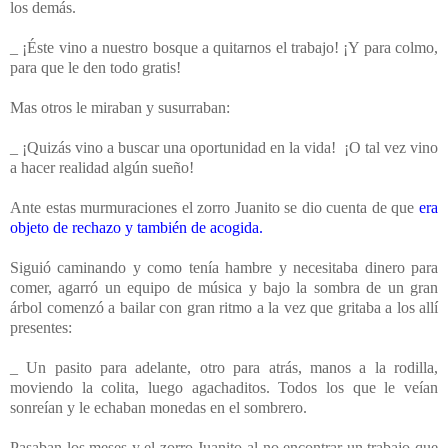
los demás.
_ ¡Éste vino a nuestro bosque a quitarnos el trabajo! ¡Y para colmo,
para que le den todo gratis!
Mas otros le miraban y susurraban:
_ ¡Quizás vino a buscar una oportunidad en la vida! ¡O tal vez vino
a hacer realidad algún sueño!
Ante estas murmuraciones el zorro Juanito se dio cuenta de que
era
objeto de rechazo y también de acogida.
Siguió caminando y como tenía hambre y necesitaba dinero para
comer, agarró un equipo de música y bajo la sombra de un gran
árbol comenzó a bailar con gran ritmo a la vez que gritaba a los allí
presentes:
_ Un pasito para adelante, otro para atrás, manos a la rodilla,
moviendo la colita, luego agachaditos. Todos los que le veían
sonreían y le echaban monedas en el sombrero.
Pasaban los meses y el zorro Juanito al no encontrar un trabajo que