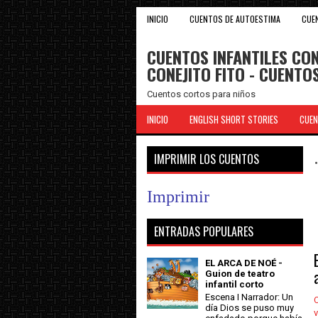
INICIO
CUENTOS DE AUTOESTIMA
CUE
CUENTOS INFANTILES CON
CONEJITO FITO - CUENT
Cuentos cortos para niños
INICIO
ENGLISH SHORT STORIES
CUEN
IMPRIMIR LOS CUENTOS
Imprimir
ENTRADAS POPULARES
EL ARCA DE NOÉ -
Guion de teatro
infantil corto
Escena I Narrador: Un
C
día Dios se puso muy
v