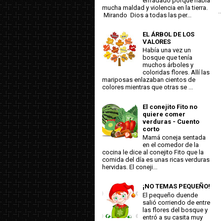
enfadado porque había
mucha maldad y violencia en la tierra.
..
Mirando Dios a todas las per...
EL ÁRBOL DE LOS
VALORES
Había una vez un
bosque que tenía
muchos árboles y
coloridas flores. Allí las
mariposas enlazaban cientos de
colores mientras que otras se ...
El conejito Fito no
quiere comer
verduras - Cuento
corto
Mamá coneja sentada
en el comedor de la
cocina le dice al conejito Fito que la
comida del día es unas ricas verduras
hervidas. El coneji...
¡NO TEMAS PEQUEÑO!
El pequeño duende
salió corriendo de entre
las flores del bosque y
entró a su casita muy