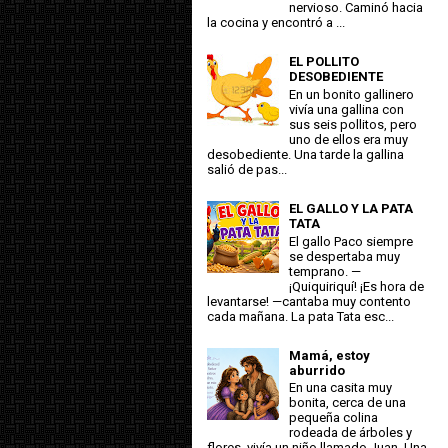
nervioso. Caminó hacia
la cocina y encontró a ...
EL POLLITO
DESOBEDIENTE
En un bonito gallinero
vivía una gallina con
sus seis pollitos, pero
uno de ellos era muy
desobediente. Una tarde la gallina
salió de pas...
EL GALLO Y LA PATA
TATA
El gallo Paco siempre
se despertaba muy
temprano. —
¡Quiquiriquí! ¡Es hora de
levantarse! —cantaba muy contento
cada mañana. La pata Tata esc...
Mamá, estoy
aburrido
En una casita muy
bonita, cerca de una
pequeña colina
rodeada de árboles y
flores, vivía un niño llamado Juan. Una