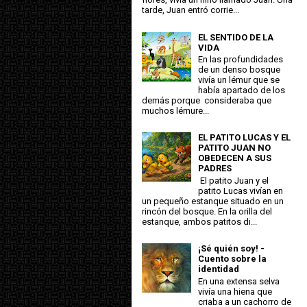
tarde, Juan entró corrie...
EL SENTIDO DE LA
VIDA
En las profundidades
de un denso bosque
vivía un lémur que se
había apartado de los
demás porque consideraba que
muchos lémure...
EL PATITO LUCAS Y EL
PATITO JUAN NO
OBEDECEN A SUS
PADRES
El patito Juan y el
patito Lucas vivían en
un pequeño estanque situado en un
rincón del bosque. En la orilla del
estanque, ambos patitos di...
¡Sé quién soy! -
Cuento sobre la
identidad
En una extensa selva
vivía una hiena que
criaba a un cachorro de