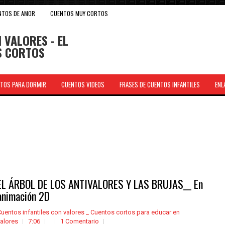
NTOS DE AMOR
CUENTOS MUY CORTOS
 VALORES - EL
OS CORTOS
TOS PARA DORMIR
CUENTOS VIDEOS
FRASES DE CUENTOS INFANTILES
ENL
.
EL ÁRBOL DE LOS ANTIVALORES Y LAS BRUJAS__ En
animación 2D
uentos infantiles con valores _ Cuentos cortos para educar en
alores
7:06
1 Comentario