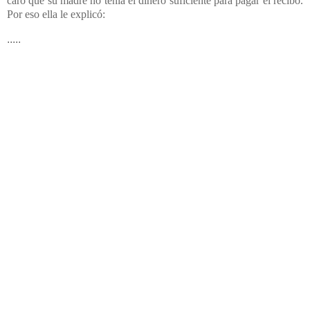
caro que su madre no tenía el dinero suficiente para pagar el recibo.
Por eso ella le explicó:
.....