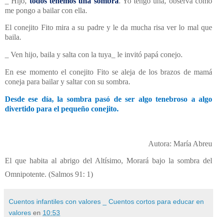
_ Hijo,
todos tenemos una sombra
. Yo tengo una, observa cómo
me pongo a bailar con ella.
El conejito Fito mira a su padre y le da mucha risa ver lo mal que
baila.
_ Ven hijo, baila y salta con la tuya_ le invitó papá conejo.
En ese momento el conejito Fito se aleja de los brazos de mamá
coneja para bailar y saltar con su sombra.
Desde ese día, la sombra pasó de ser algo tenebroso a algo
divertido para el pequeño conejito.
Autora: María Abreu
El que habita al abrigo del Altísimo, Morará bajo la sombra del
Omnipotente. (Salmos 91: 1)
Cuentos infantiles con valores _ Cuentos cortos para educar en
valores
en
10:53