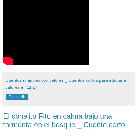
Cuentos infantiles con valores _ Cuentos cortos para educar en
valores
en
11:27
Compartir
El conejito Fito en calma bajo una
tormenta en el bosque _ Cuento corto