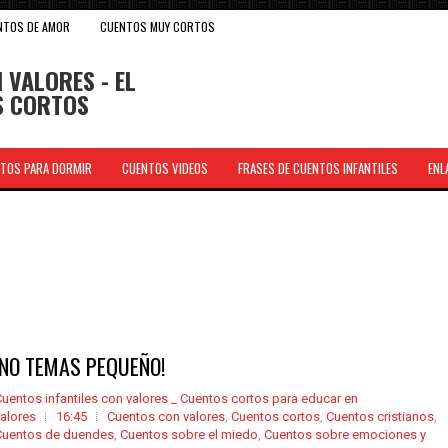
NTOS DE AMOR
CUENTOS MUY CORTOS
 VALORES - EL
OS CORTOS
TOS PARA DORMIR
CUENTOS VIDEOS
FRASES DE CUENTOS INFANTILES
ENL
.
¡NO TEMAS PEQUEÑO!
uentos infantiles con valores _ Cuentos cortos para educar en
alores
16:45
Cuentos con valores
,
Cuentos cortos
,
Cuentos cristianos
,
Cuentos de duendes
,
Cuentos sobre el miedo
,
Cuentos sobre emociones y