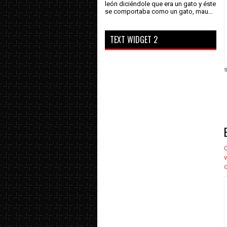
león diciéndole que era un gato y éste
se comportaba como un gato, mau...
TEXT WIDGET 2
s
C
v