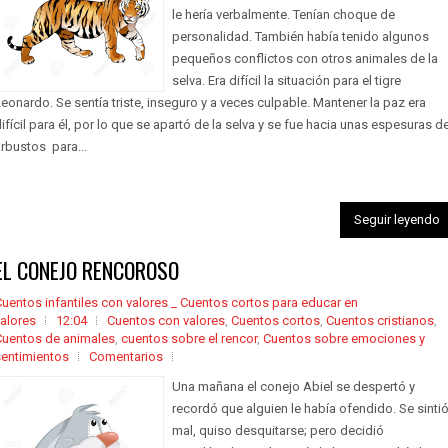
le hería verbalmente. Tenían choque de
personalidad. También había tenido algunos
pequeños conflictos con otros animales de la
selva. Era difícil la situación para el tigre
eonardo. Se sentía triste, inseguro y a veces culpable. Mantener la paz era
ifícil para él, por lo que se apartó de la selva y se fue hacia unas espesuras d
rbustos para...
Seguir leyendo
EL CONEJO RENCOROSO
uentos infantiles con valores _ Cuentos cortos para educar en
alores
12:04
Cuentos con valores
,
Cuentos cortos
,
Cuentos cristianos
,
Cuentos de animales
,
cuentos sobre el rencor
,
Cuentos sobre emociones y
sentimientos
Comentarios
Una mañana el conejo Abiel se despertó y
recordó que alguien le había ofendido. Se sinti
mal, quiso desquitarse; pero decidió