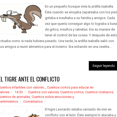
En un pequeño bosque vivía la ardilla Isabella.
Ésta cuando se enojaba zapateaba con los pies
gritaba e insultaba a su familia y amigos. Cada
vez que quería conseguir algo lo lograba a bas
de gritos, insultos y rabietas. Era su manera de
tener el control de las cosas. Y después de est
ctuaba como si nada hubiera pasado. Una tarde, la ardilla Isabella salió con
us amigos a reunir alimentos para el invierno. Iba echando en una cestita...
Seguir leyendo
EL TIGRE ANTE EL CONFLICTO
uentos infantiles con valores _ Cuentos cortos para educar en
alores
14:33
Cuentos con valores
,
Cuentos cortos
,
Cuentos cristianos
,
Cuentos de animales
,
Cuentos sobre emociones y
sentimientos
Comentarios
El tigre Leonardo estaba cansado de vivir en
conflicto con el león. Éste siempre lo atacaba y