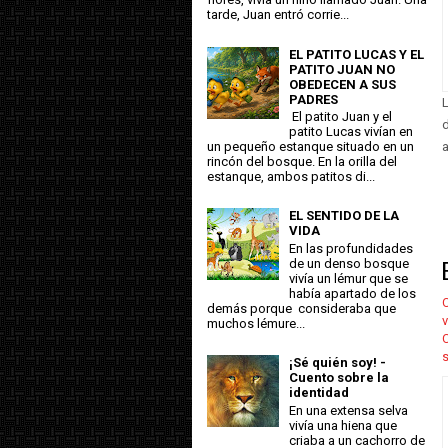
tarde, Juan entró corrie...
EL PATITO LUCAS Y EL
PATITO JUAN NO
OBEDECEN A SUS
PADRES
L
El patito Juan y el
d
patito Lucas vivían en
a
un pequeño estanque situado en un
rincón del bosque. En la orilla del
estanque, ambos patitos di...
EL SENTIDO DE LA
VIDA
En las profundidades
de un denso bosque
vivía un lémur que se
había apartado de los
C
demás porque consideraba que
v
muchos lémure...
¡Sé quién soy! -
Cuento sobre la
identidad
En una extensa selva
vivía una hiena que
criaba a un cachorro de