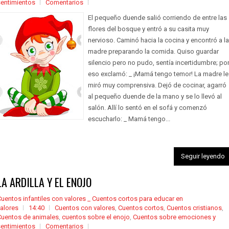
sentimientos
Comentarios
El pequeño duende salió corriendo de entre las
flores del bosque y entró a su casita muy
nervioso. Caminó hacia la cocina y encontró a la
madre preparando la comida. Quiso guardar
silencio pero no pudo, sentía incertidumbre; po
eso exclamó: _ ¡Mamá tengo temor! La madre le
miró muy comprensiva. Dejó de cocinar, agarró
al pequeño duende de la mano y se lo llevó al
salón. Allí lo sentó en el sofá y comenzó
escucharlo: _ Mamá tengo...
Seguir leyendo
LA ARDILLA Y EL ENOJO
uentos infantiles con valores _ Cuentos cortos para educar en
alores
14:40
Cuentos con valores
,
Cuentos cortos
,
Cuentos cristianos
,
Cuentos de animales
,
cuentos sobre el enojo
,
Cuentos sobre emociones y
sentimientos
Comentarios