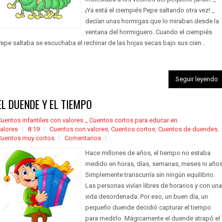
¡Ya está el ciempiés Pepe saltando otra vez! _
decían unas hormigas que lo miraban desde la
ventana del hormiguero. Cuando el ciempiés
epe saltaba se escuchaba el rechinar de las hojas secas bajo sus cien...
Seguir leyendo
EL DUENDE Y EL TIEMPO
uentos infantiles con valores _ Cuentos cortos para educar en
alores
8:19
Cuentos con valores
,
Cuentos cortos
,
Cuentos de duendes
,
Cuentos muy cortos
Comentarios
Hace millones de años, el tiempo no estaba
medido en horas, días, semanas, meses ni años
Simplemente transcurría sin ningún equilibrio.
Las personas vivían libres de horarios y con una
vida desordenada. Por eso, un buen día, un
pequeño duende decidió capturar el tiempo
para medirlo. Mágicamente el duende atrapó el