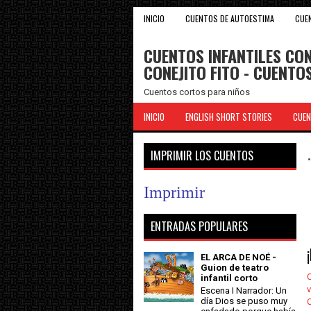
INICIO
CUENTOS DE AUTOESTIMA
CUE
CUENTOS INFANTILES CON
CONEJITO FITO - CUENT
Cuentos cortos para niños
INICIO
ENGLISH SHORT STORIES
CUEN
IMPRIMIR LOS CUENTOS
Imprimir
ENTRADAS POPULARES
EL ARCA DE NOÉ -
Guion de teatro
C
infantil corto
v
Escena I Narrador: Un
día Dios se puso muy