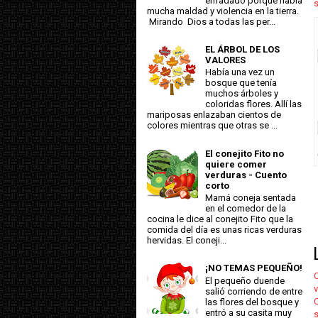
enfadado porque había
mucha maldad y violencia en la tierra.
Mirando Dios a todas las per...
EL ÁRBOL DE LOS
VALORES
Había una vez un
bosque que tenía
muchos árboles y
coloridas flores. Allí las
mariposas enlazaban cientos de
colores mientras que otras se ...
El conejito Fito no
quiere comer
verduras - Cuento
corto
Mamá coneja sentada
en el comedor de la
cocina le dice al conejito Fito que la
comida del día es unas ricas verduras
hervidas. El coneji...
¡NO TEMAS PEQUEÑO!
C
El pequeño duende
v
salió corriendo de entre
las flores del bosque y
entró a su casita muy