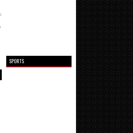
,
e
o
SPORTS