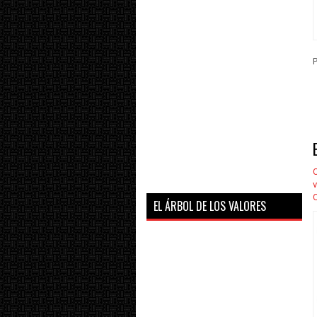
P
C
v
EL ÁRBOL DE LOS VALORES