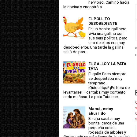
nervioso. Caminó hacia
la cocina y encontró a ...
EL POLLITO
DESOBEDIENTE
En un bonito gallinero
vivía una gallina con
sus seis pollitos, pero
uno de ellos era muy
desobediente. Una tarde la gallina
a
salió de pas...
s
EL GALLO Y LA PATA
TATA
El gallo Paco siempre
se despertaba muy
temprano. —
¡Quiquiriquí! ¡Es hora de
levantarse! —cantaba muy contento
cada mañana. La pata Tata esc...
C
v
Mamá, estoy
aburrido
En una casita muy
bonita, cerca de una
pequeña colina
rodeada de árboles y
flores, vivía un niño llamado Juan. Una