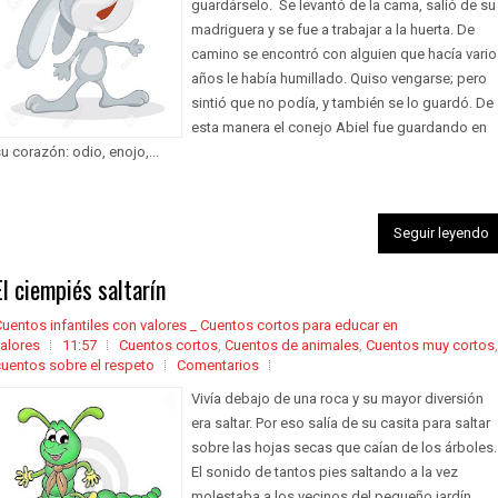
guardárselo. Se levantó de la cama, salió de su
madriguera y se fue a trabajar a la huerta. De
camino se encontró con alguien que hacía vario
años le había humillado. Quiso vengarse; pero
sintió que no podía, y también se lo guardó. De
esta manera el conejo Abiel fue guardando en
u corazón: odio, enojo,...
Seguir leyendo
El ciempiés saltarín
uentos infantiles con valores _ Cuentos cortos para educar en
alores
11:57
Cuentos cortos
,
Cuentos de animales
,
Cuentos muy cortos
,
cuentos sobre el respeto
Comentarios
Vivía debajo de una roca y su mayor diversión
era saltar. Por eso salía de su casita para saltar
sobre las hojas secas que caían de los árboles.
El sonido de tantos pies saltando a la vez
molestaba a los vecinos del pequeño jardín. _