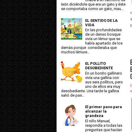
león diciéndole que era un gato y éste
se comportaba como un gato, mau...
d
s
EL SENTIDO DE LA
VIDA
t
En las profundidades
de un denso bosque
vivía un lémur que se
había apartado de los
demás porque consideraba que
muchos lémure...
EL POLLITO
DESOBEDIENTE
En un bonito gallinero
vivía una gallina con
sus seis pollitos, pero
C
uno de ellos era muy
desobediente. Una tarde la gallina
v
salió de pas...
El primer paso para
alcanzar la
grandeza
El niño Manuel,
respondía a todas las
preguntas que hacían