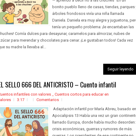
— aprendo a decir no a las chuches” En un
bonito pueblo lleno de casas, tiendas, parques 
árboles frondosos vivía una niña llamada
Daniela. Daniela era muy alegre y juguetona, pe
tenía un pequeño problema: ¡le encantaban las
chuches! Comía dulces para desayunar, caramelos para almorzar, nubes de
zúcar para merendar y chocolates para cenar. ¡Le gustaban todos! Cada vez
ue su madre la llevaba al...
Seguir leyendo
EL SELLO 666 DEL ANTICRISTO – Cuento infantil
uentos infantiles con valores _ Cuentos cortos para educar en
alores
3:17
Comentarios
Adaptación infantil por María Abreu, basado e
Apocalipsis 13 Había una vez un gran continent
llamado Europa, donde había mucho desorden:
crisis económicas, guerras y rumores de más
guerras. Los presidentes de ese continente no