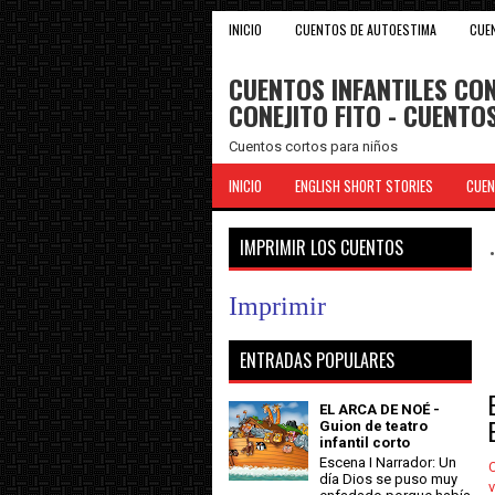
INICIO
CUENTOS DE AUTOESTIMA
CUE
CUENTOS INFANTILES CON
CONEJITO FITO - CUENT
Cuentos cortos para niños
INICIO
ENGLISH SHORT STORIES
CUEN
IMPRIMIR LOS CUENTOS
Imprimir
ENTRADAS POPULARES
EL ARCA DE NOÉ -
Guion de teatro
infantil corto
Escena I Narrador: Un
C
día Dios se puso muy
v