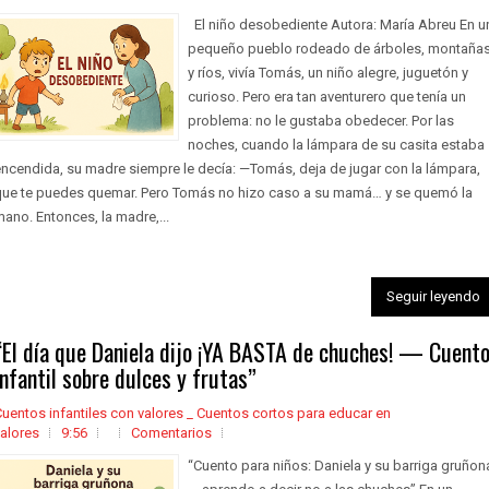
El niño desobediente Autora: María Abreu En u
pequeño pueblo rodeado de árboles, montaña
y ríos, vivía Tomás, un niño alegre, juguetón y
curioso. Pero era tan aventurero que tenía un
problema: no le gustaba obedecer. Por las
noches, cuando la lámpara de su casita estaba
ncendida, su madre siempre le decía: —Tomás, deja de jugar con la lámpara,
que te puedes quemar. Pero Tomás no hizo caso a su mamá… y se quemó la
ano. Entonces, la madre,...
Seguir leyendo
“El día que Daniela dijo ¡YA BASTA de chuches! — Cuent
infantil sobre dulces y frutas”
uentos infantiles con valores _ Cuentos cortos para educar en
alores
9:56
Comentarios
“Cuento para niños: Daniela y su barriga gruñon