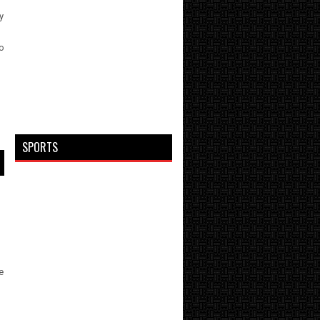
y
ro
SPORTS
n
e