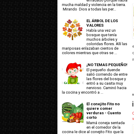
enfadado porque había
mucha maldad y violencia en la tierra.
Mirando Dios a todas las per...
EL ÁRBOL DE LOS
VALORES
Había una vez un
bosque que tenía
muchos árboles y
coloridas flores. Allí las
e
mariposas enlazaban cientos de
colores mientras que otras se ...
m
¡NO TEMAS PEQUEÑO!
El pequeño duende
salió corriendo de entre
las flores del bosque y
entró a su casita muy
nervioso. Caminó hacia
la cocina y encontró a ...
El conejito Fito no
quiere comer
verduras - Cuento
C
corto
v
Mamá coneja sentada
en el comedor de la
cocina le dice al conejito Fito que la