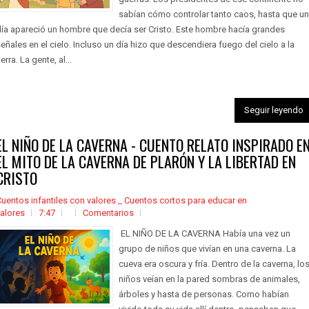
sabían cómo controlar tanto caos, hasta que un
ía apareció un hombre que decía ser Cristo. Este hombre hacía grandes
eñales en el cielo. Incluso un día hizo que descendiera fuego del cielo a la
ierra. La gente, al...
Seguir leyendo
EL NIÑO DE LA CAVERNA - CUENTO RELATO INSPIRADO E
EL MITO DE LA CAVERNA DE PLARÓN Y LA LIBERTAD EN
CRISTO
uentos infantiles con valores _ Cuentos cortos para educar en
alores
7:47
Comentarios
EL NIÑO DE LA CAVERNA Había una vez un
grupo de niños que vivían en una caverna. La
cueva era oscura y fría. Dentro de la caverna, lo
niños veían en la pared sombras de animales,
árboles y hasta de personas. Como habían