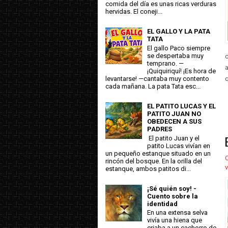
comida del día es unas ricas verduras
hervidas. El coneji...
EL GALLO Y LA PATA
TATA
El gallo Paco siempre
se despertaba muy
temprano. —
a
¡Quiquiriquí! ¡Es hora de
levantarse! —cantaba muy contento
q
cada mañana. La pata Tata esc...
EL PATITO LUCAS Y EL
PATITO JUAN NO
OBEDECEN A SUS
PADRES
El patito Juan y el
patito Lucas vivían en
un pequeño estanque situado en un
C
rincón del bosque. En la orilla del
v
estanque, ambos patitos di...
¡Sé quién soy! -
Cuento sobre la
identidad
En una extensa selva
vivía una hiena que
criaba a un cachorro de