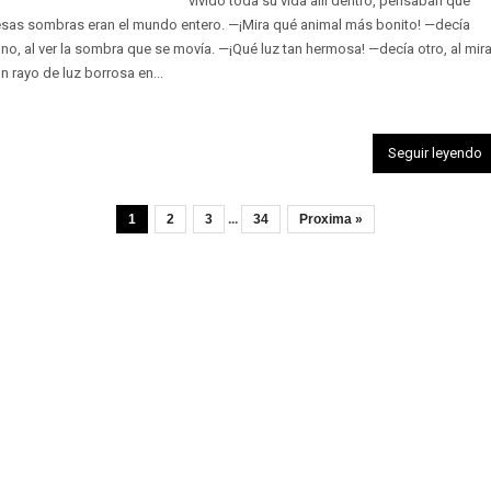
vivido toda su vida allí dentro, pensaban que
esas sombras eran el mundo entero. —¡Mira qué animal más bonito! —decía
no, al ver la sombra que se movía. —¡Qué luz tan hermosa! —decía otro, al mira
n rayo de luz borrosa en...
Seguir leyendo
1
2
3
...
34
Proxima »