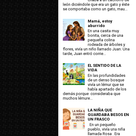
león diciéndole que era un gato y éste
se comportaba como un gato, mau...
Mamá, estoy
aburrido
En una casita muy
bonita, cerca de una
pequeña colina
rodeada de árboles y
flores, vivía un niño llamado Juan. Una
tarde, Juan entró corrie...
EL SENTIDO DE LA
VIDA
En las profundidades
de un denso bosque
vivía un lémur que se
había apartado de los
demás porque consideraba que
muchos lémure...
LA NIÑA QUE
GUARDABA BESOS EN
UN FRASCO
En un pequeño
pueblo, vivía una niña
llamada Rosa . Era