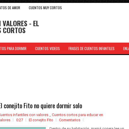
NTOS DE AMOR
CUENTOS MUY CORTOS
 VALORES - EL
OS CORTOS
TOS PARA DORMIR
CUENTOS VIDEOS
FRASES DE CUENTOS INFANTILES
ENL
.
El conejito Fito no quiere dormir solo
uentos infantiles con valores _ Cuentos cortos para educar en
alores
0:27
El conejito Fito
Comentarios
Dentro de su habitación, mamá coneja lee un