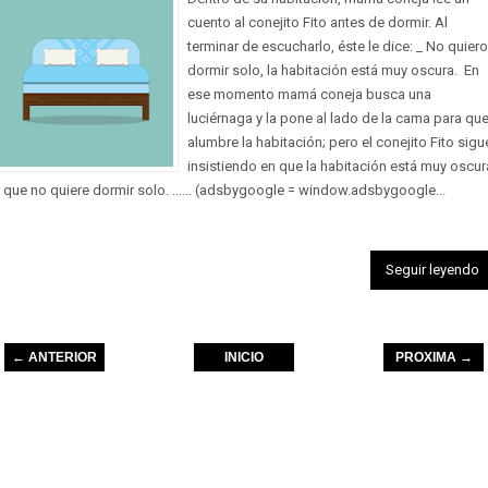
cuento al conejito Fito antes de dormir. Al
terminar de escucharlo, éste le dice: _ No quiero
dormir solo, la habitación está muy oscura. En
ese momento mamá coneja busca una
luciérnaga y la pone al lado de la cama para qu
alumbre la habitación; pero el conejito Fito sigu
insistiendo en que la habitación está muy oscur
 que no quiere dormir solo. ...... (adsbygoogle = window.adsbygoogle...
Seguir leyendo
← ANTERIOR
INICIO
PROXIMA →