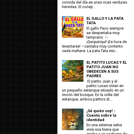
comida del día es unas ricas verduras
hervidas. El coneji...
EL GALLO Y LA PATA
TATA
El gallo Paco siempre
se despertaba muy
temprano. —
¡Quiquiriquí! ¡Es hora de
levantarse! —cantaba muy contento
cada mañana. La pata Tata esc...
EL PATITO LUCAS Y EL
PATITO JUAN NO
OBEDECEN A SUS
PADRES
El patito Juan y el
patito Lucas vivían en
un pequeño estanque situado en un
rincón del bosque. En la orilla del
estanque, ambos patitos di...
¡Sé quién soy! -
Cuento sobre la
identidad
En una extensa selva
vivía una hiena que
criaba a un cachorro de