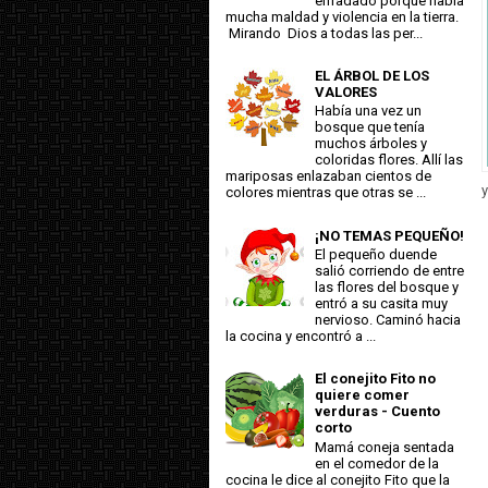
enfadado porque había
mucha maldad y violencia en la tierra.
Mirando Dios a todas las per...
EL ÁRBOL DE LOS
VALORES
Había una vez un
bosque que tenía
muchos árboles y
coloridas flores. Allí las
mariposas enlazaban cientos de
y
colores mientras que otras se ...
¡NO TEMAS PEQUEÑO!
El pequeño duende
salió corriendo de entre
las flores del bosque y
entró a su casita muy
nervioso. Caminó hacia
la cocina y encontró a ...
El conejito Fito no
quiere comer
verduras - Cuento
corto
Mamá coneja sentada
en el comedor de la
cocina le dice al conejito Fito que la