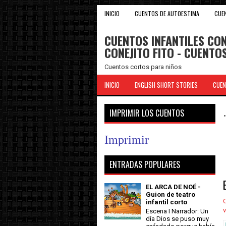
INICIO
CUENTOS DE AUTOESTIMA
CUE
CUENTOS INFANTILES CON
CONEJITO FITO - CUENT
Cuentos cortos para niños
INICIO
ENGLISH SHORT STORIES
CUEN
IMPRIMIR LOS CUENTOS
Imprimir
ENTRADAS POPULARES
EL ARCA DE NOÉ -
Guion de teatro
C
infantil corto
v
Escena I Narrador: Un
día Dios se puso muy