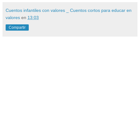
Cuentos infantiles con valores _ Cuentos cortos para educar en
valores
en
13:03
Compartir