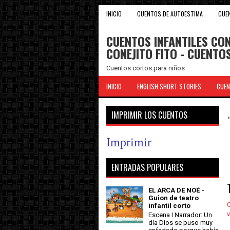
INICIO
CUENTOS DE AUTOESTIMA
CUE
CUENTOS INFANTILES CON
CONEJITO FITO - CUENT
Cuentos cortos para niños
INICIO
ENGLISH SHORT STORIES
CUEN
IMPRIMIR LOS CUENTOS
Imprimir
ENTRADAS POPULARES
EL ARCA DE NOÉ -
Guion de teatro
C
infantil corto
v
Escena I Narrador: Un
día Dios se puso muy