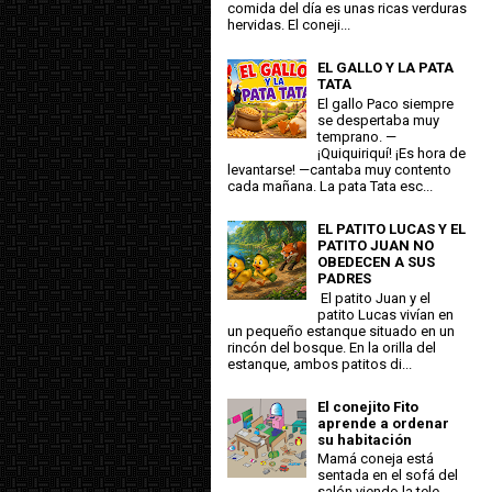
comida del día es unas ricas verduras
hervidas. El coneji...
EL GALLO Y LA PATA
TATA
El gallo Paco siempre
se despertaba muy
temprano. —
¡Quiquiriquí! ¡Es hora de
levantarse! —cantaba muy contento
cada mañana. La pata Tata esc...
EL PATITO LUCAS Y EL
PATITO JUAN NO
OBEDECEN A SUS
PADRES
El patito Juan y el
patito Lucas vivían en
un pequeño estanque situado en un
rincón del bosque. En la orilla del
estanque, ambos patitos di...
El conejito Fito
aprende a ordenar
su habitación
Mamá coneja está
sentada en el sofá del
salón viendo la tele