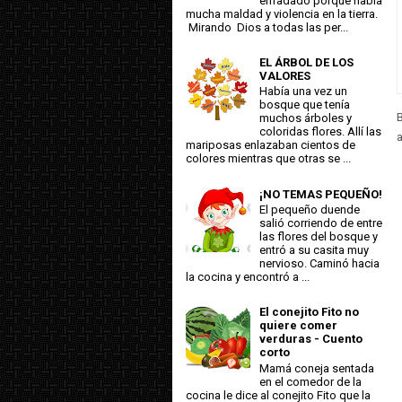
enfadado porque había
mucha maldad y violencia en la tierra.
Mirando Dios a todas las per...
EL ÁRBOL DE LOS
VALORES
Había una vez un
bosque que tenía
B
muchos árboles y
coloridas flores. Allí las
a
mariposas enlazaban cientos de
colores mientras que otras se ...
¡NO TEMAS PEQUEÑO!
El pequeño duende
salió corriendo de entre
las flores del bosque y
entró a su casita muy
nervioso. Caminó hacia
la cocina y encontró a ...
El conejito Fito no
quiere comer
verduras - Cuento
corto
Mamá coneja sentada
en el comedor de la
cocina le dice al conejito Fito que la