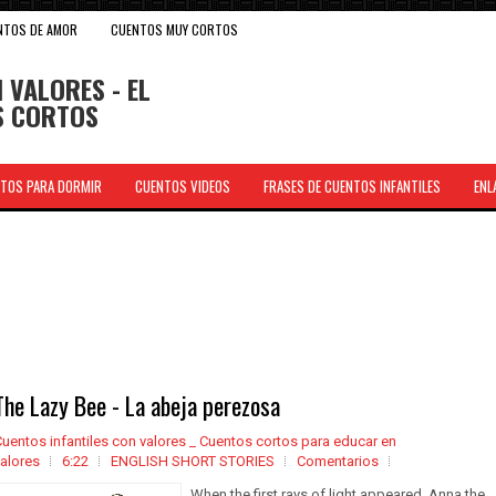
NTOS DE AMOR
CUENTOS MUY CORTOS
 VALORES - EL
OS CORTOS
TOS PARA DORMIR
CUENTOS VIDEOS
FRASES DE CUENTOS INFANTILES
ENL
.
The Lazy Bee - La abeja perezosa
uentos infantiles con valores _ Cuentos cortos para educar en
alores
6:22
ENGLISH SHORT STORIES
Comentarios
When the first rays of light appeared, Anna the