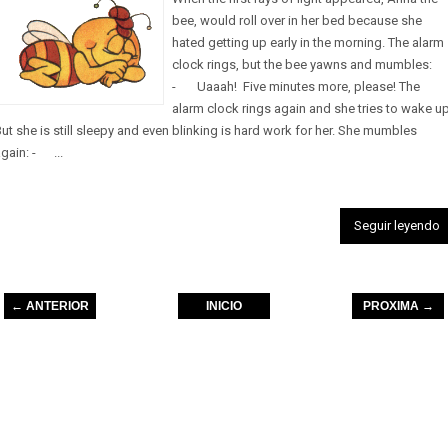
bee, would roll over in her bed because she
hated getting up early in the morning. The alarm
clock rings, but the bee yawns and mumbles:
- Uaaah! Five minutes more, please! The
alarm clock rings again and she tries to wake up
ut she is still sleepy and even blinking is hard work for her. She mumbles
gain: - ...
Seguir leyendo
← ANTERIOR
INICIO
PROXIMA →