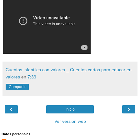
Cuentos infantiles con valores _ Cuentos cortos para educar en
valores
en
7:39
Compartir
‹
›
Inicio
Ver versión web
Datos personales