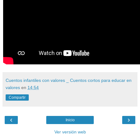
Cuentos infantiles con valores _ Cuentos cortos para educar en
valores
en
14:54
Compartir
‹
›
Inicio
Ver versión web