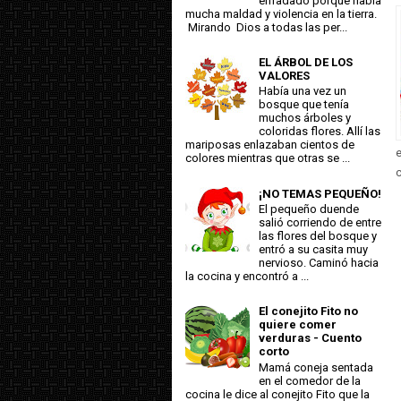
enfadado porque había
mucha maldad y violencia en la tierra.
Mirando Dios a todas las per...
EL ÁRBOL DE LOS
VALORES
Había una vez un
bosque que tenía
muchos árboles y
coloridas flores. Allí las
mariposas enlazaban cientos de
e
colores mientras que otras se ...
c
¡NO TEMAS PEQUEÑO!
El pequeño duende
salió corriendo de entre
las flores del bosque y
entró a su casita muy
nervioso. Caminó hacia
la cocina y encontró a ...
El conejito Fito no
quiere comer
verduras - Cuento
corto
Mamá coneja sentada
en el comedor de la
cocina le dice al conejito Fito que la