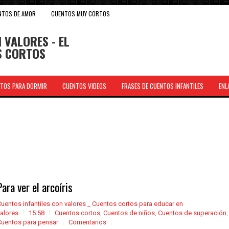
NTOS DE AMOR
CUENTOS MUY CORTOS
 VALORES - EL
OS CORTOS
TOS PARA DORMIR
CUENTOS VIDEOS
FRASES DE CUENTOS INFANTILES
ENL
.
Para ver el arcoíris
uentos infantiles con valores _ Cuentos cortos para educar en
alores
15:58
Cuentos cortos
,
Cuentos de niños
,
Cuentos de superación
,
Cuentos para pensar
Comentarios