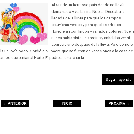
Al Sur de un hermoso país donde no llovía
demasiado vivía la niña Noelia. Deseaba la
llegada de la lluvia para que los campos
estuvieran verdes y para que los árboles
florecieran con lindos y variados colores. Noeli
nunca había visto un arcoíris y anhelaba ver si
aparecía uno después de la lluvia. Pero como e
l Sur llovía poco le pidió a su padre que se fueran de vacaciones a la casa de
ampo que tenían al Norte. El padre al escuchar la...
Seguir leyendo
← ANTERIOR
INICIO
PROXIMA →