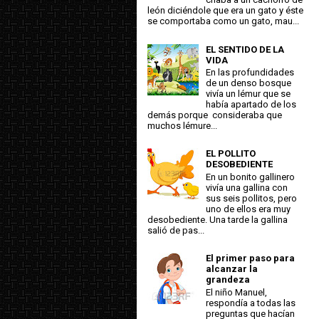
león diciéndole que era un gato y éste
se comportaba como un gato, mau...
EL SENTIDO DE LA
VIDA
En las profundidades
de un denso bosque
vivía un lémur que se
había apartado de los
demás porque consideraba que
muchos lémure...
EL POLLITO
DESOBEDIENTE
En un bonito gallinero
vivía una gallina con
sus seis pollitos, pero
uno de ellos era muy
desobediente. Una tarde la gallina
salió de pas...
El primer paso para
alcanzar la
grandeza
El niño Manuel,
respondía a todas las
preguntas que hacían