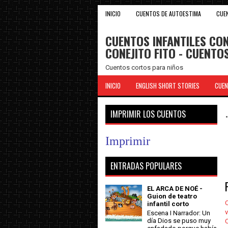
INICIO
CUENTOS DE AUTOESTIMA
CUE
CUENTOS INFANTILES CON
CONEJITO FITO - CUENT
Cuentos cortos para niños
INICIO
ENGLISH SHORT STORIES
CUEN
IMPRIMIR LOS CUENTOS
Imprimir
ENTRADAS POPULARES
EL ARCA DE NOÉ -
Guion de teatro
C
infantil corto
v
Escena I Narrador: Un
día Dios se puso muy