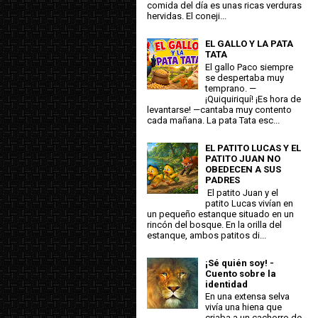
comida del día es unas ricas verduras
hervidas. El coneji...
EL GALLO Y LA PATA
TATA
El gallo Paco siempre
se despertaba muy
temprano. —
¡Quiquiriquí! ¡Es hora de
levantarse! —cantaba muy contento
cada mañana. La pata Tata esc...
EL PATITO LUCAS Y EL
PATITO JUAN NO
OBEDECEN A SUS
PADRES
El patito Juan y el
patito Lucas vivían en
un pequeño estanque situado en un
rincón del bosque. En la orilla del
estanque, ambos patitos di...
¡Sé quién soy! -
Cuento sobre la
identidad
En una extensa selva
vivía una hiena que
criaba a un cachorro de