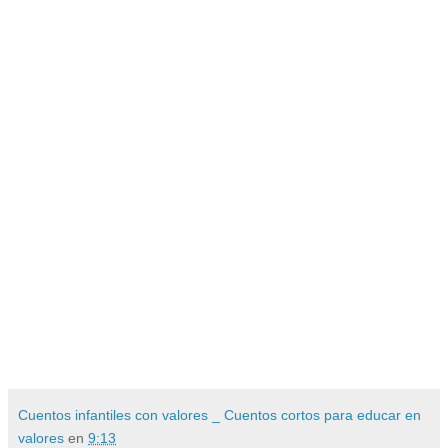
Cuentos infantiles con valores _ Cuentos cortos para educar en
valores
en
9:13