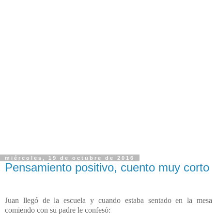
miércoles, 19 de octubre de 2016
Pensamiento positivo, cuento muy corto
Juan llegó de la escuela y cuando estaba sentado en la mesa
comiendo con su padre le confesó: