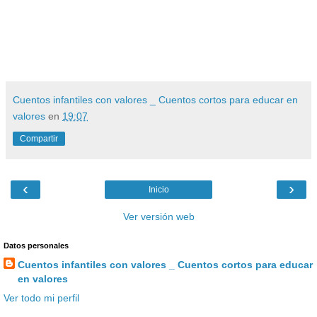
Cuentos infantiles con valores _ Cuentos cortos para educar en
valores
en
19:07
Compartir
‹
›
Inicio
Ver versión web
Datos personales
Cuentos infantiles con valores _ Cuentos cortos para educar
en valores
Ver todo mi perfil