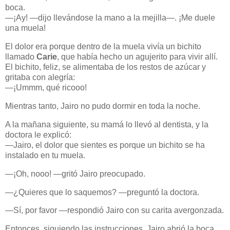
boca.
—¡Ay! —dijo llevándose la mano a la mejilla—. ¡Me duele
una muela!
El dolor era porque dentro de la muela vivía un bichito
llamado
Carie
, que había hecho un agujerito para vivir allí.
El bichito, feliz, se alimentaba de los restos de azúcar y
gritaba con alegría:
—¡Ummm, qué ricooo!
Mientras tanto, Jairo no pudo dormir en toda la noche.
A la mañana siguiente, su mamá lo llevó al dentista, y la
doctora le explicó:
—Jairo, el dolor que sientes es porque un bichito se ha
instalado en tu muela.
—¡Oh, nooo! —gritó Jairo preocupado.
—¿Quieres que lo saquemos? —preguntó la doctora.
—Sí, por favor —respondió Jairo con su carita avergonzada.
Entonces, siguiendo las instrucciones, Jairo abrió la boca.