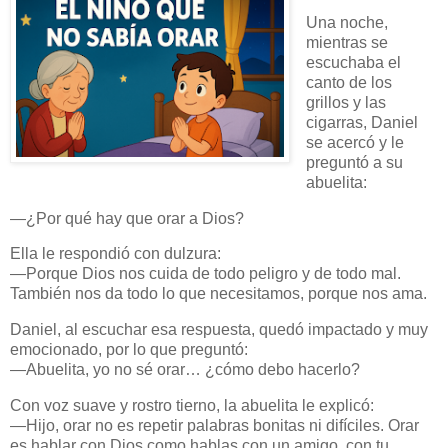
Una noche,
mientras se
escuchaba el
canto de los
grillos y las
cigarras, Daniel
se acercó y le
preguntó a su
abuelita:
—¿Por qué hay que orar a Dios?
Ella le respondió con dulzura:
—Porque Dios nos cuida de todo peligro y de todo mal.
También nos da todo lo que necesitamos, porque nos ama.
Daniel, al escuchar esa respuesta, quedó impactado y muy
emocionado, por lo que preguntó:
—Abuelita, yo no sé orar… ¿cómo debo hacerlo?
Con voz suave y rostro tierno, la abuelita le explicó:
—Hijo, orar no es repetir palabras bonitas ni difíciles. Orar
es hablar con Dios como hablas con un amigo, con tu