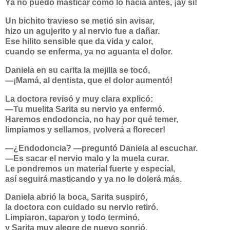
Ya no puedo masticar como lo hacía antes, ¡ay sí!
Un bichito travieso se metió sin avisar,
hizo un agujerito y al nervio fue a dañar.
Ese hilito sensible que da vida y calor,
cuando se enferma, ya no aguanta el dolor.
Daniela en su carita la mejilla se tocó,
—¡Mamá, al dentista, que el dolor aumentó!
La doctora revisó y muy clara explicó:
—Tu muelita Sarita su nervio ya enfermó.
Haremos
endodoncia
, no hay por qué temer,
limpiamos y sellamos, ¡volverá a florecer!
—¿Endodoncia? —preguntó Daniela al escuchar.
—Es sacar el nervio malo y la muela curar.
Le pondremos un material fuerte y especial,
así seguirá masticando y ya no le dolerá más.
Daniela abrió la boca, Sarita suspiró,
la doctora con cuidado su nervio retiró.
Limpiaron, taparon y todo terminó,
y Sarita muy alegre de nuevo sonrió.