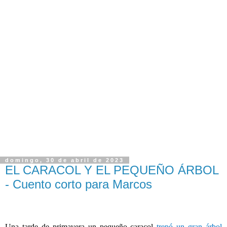
domingo, 30 de abril de 2023
EL CARACOL Y EL PEQUEÑO ÁRBOL
- Cuento corto para Marcos
Una tarde de primavera un pequeño caracol
trepó un gran árbol