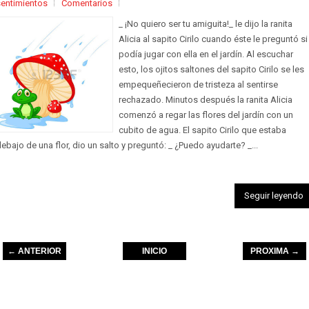
sentimientos
Comentarios
_ ¡No quiero ser tu amiguita!_ le dijo la ranita
Alicia al sapito Cirilo cuando éste le preguntó si
podía jugar con ella en el jardín. Al escuchar
esto, los ojitos saltones del sapito Cirilo se les
empequeñecieron de tristeza al sentirse
rechazado. Minutos después la ranita Alicia
comenzó a regar las flores del jardín con un
cubito de agua. El sapito Cirilo que estaba
ebajo de una flor, dio un salto y preguntó: _ ¿Puedo ayudarte? _...
Seguir leyendo
← ANTERIOR
INICIO
PROXIMA →