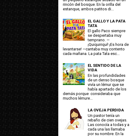
rincón del bosque. En la orilla del
estanque, ambos patitos di...
EL GALLO Y LA PATA
TATA
El gallo Paco siempre
se despertaba muy
temprano. —
¡Quiquiriquí! ¡Es hora de
levantarse! —cantaba muy contento
cada mañana. La pata Tata esc...
EL SENTIDO DE LA
VIDA
En las profundidades
de un denso bosque
vivía un lémur que se
había apartado de los
demás porque consideraba que
muchos lémure...
LA OVEJA PERDIDA
Un pastor tenía un
rebaño de cien ovejas.
Las conocía a todas y a
cada una las llamaba
por su nombre. En la