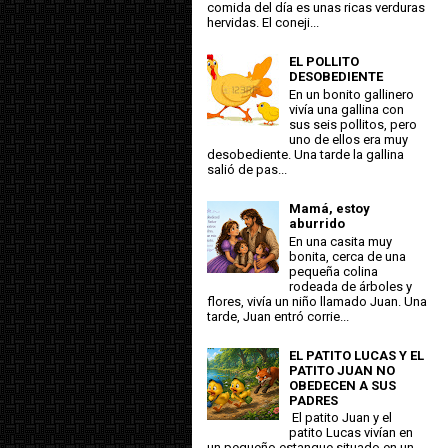
comida del día es unas ricas verduras
hervidas. El coneji...
EL POLLITO
DESOBEDIENTE
En un bonito gallinero
vivía una gallina con
sus seis pollitos, pero
uno de ellos era muy
desobediente. Una tarde la gallina
salió de pas...
Mamá, estoy
aburrido
En una casita muy
bonita, cerca de una
pequeña colina
rodeada de árboles y
flores, vivía un niño llamado Juan. Una
tarde, Juan entró corrie...
EL PATITO LUCAS Y EL
PATITO JUAN NO
OBEDECEN A SUS
PADRES
El patito Juan y el
patito Lucas vivían en
un pequeño estanque situado en un