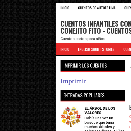
INICIO
CUENTOS DE AUTOESTIMA
CUE
CUENTOS INFANTILES CON
CONEJITO FITO - CUENT
Cuentos cortos para niños
INICIO
ENGLISH SHORT STORIES
CUEN
IMPRIMIR LOS CUENTOS
Imprimir
ENTRADAS POPULARES
EL ÁRBOL DE LOS
VALORES
C
Había una vez un
v
bosque que tenía
muchos árboles y