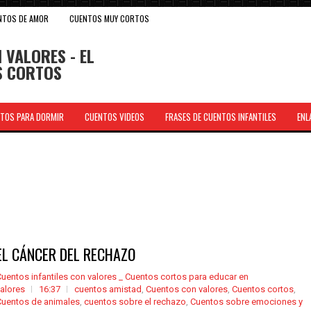
NTOS DE AMOR
CUENTOS MUY CORTOS
 VALORES - EL
OS CORTOS
TOS PARA DORMIR
CUENTOS VIDEOS
FRASES DE CUENTOS INFANTILES
ENL
.
EL CÁNCER DEL RECHAZO
uentos infantiles con valores _ Cuentos cortos para educar en
alores
16:37
cuentos amistad
,
Cuentos con valores
,
Cuentos cortos
,
Cuentos de animales
,
cuentos sobre el rechazo
,
Cuentos sobre emociones y