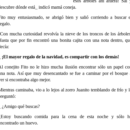
esos árboles ahí afuera! Sal 
descubre dónde está_ indicó mamá coneja.
Fito muy entusiasmado, se abrigó bien y salió corriendo a buscar e
regalo.
Con mucha curiosidad revolvía la nieve de los troncos de los árboles
Hasta que por fin encontró una bonita cajita con una nota dentro, qu
decía:
_ ¡El mayor regalo de la navidad, es compartir con los demás!
Al conejito Fito no le hizo mucha ilusión encontrar sólo un papel co
una nota. Así que muy desencantado se fue a caminar por el bosque 
ver si encontraba algo mejor.
Mientras caminaba, vio a lo lejos al zorro Juanito temblando de frío y l
preguntó:
_ ¿Amigo qué buscas?
_Estoy buscando comida para la cena de esta noche y sólo h
encontrado un huevo.