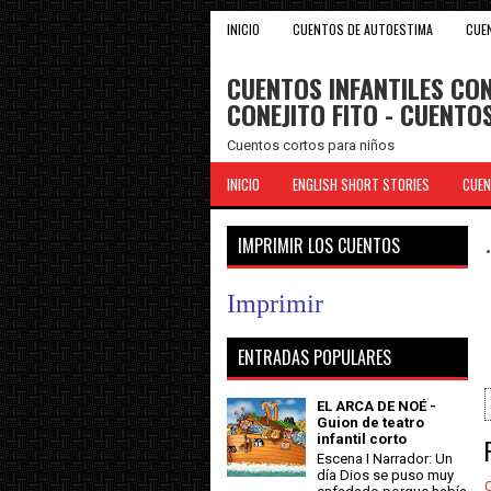
INICIO
CUENTOS DE AUTOESTIMA
CUE
CUENTOS INFANTILES CON
CONEJITO FITO - CUENT
Cuentos cortos para niños
INICIO
ENGLISH SHORT STORIES
CUEN
IMPRIMIR LOS CUENTOS
Imprimir
ENTRADAS POPULARES
EL ARCA DE NOÉ -
Guion de teatro
infantil corto
Escena I Narrador: Un
día Dios se puso muy
C