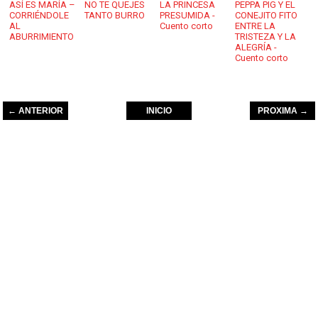
ASÍ ES MARÍA –
NO TE QUEJES
LA PRINCESA
PEPPA PIG Y EL
CORRIÉNDOLE
TANTO BURRO
PRESUMIDA -
CONEJITO FITO
AL
Cuento corto
ENTRE LA
ABURRIMIENTO
TRISTEZA Y LA
ALEGRÍA -
Cuento corto
← ANTERIOR
INICIO
PROXIMA →