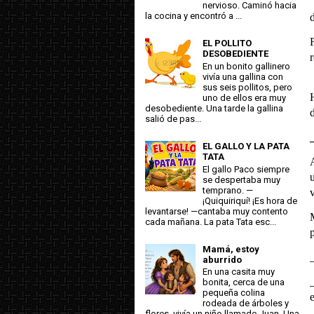
nervioso. Caminó hacia
la cocina y encontró a ...
EL POLLITO
DESOBEDIENTE
En un bonito gallinero
vivía una gallina con
sus seis pollitos, pero
uno de ellos era muy
desobediente. Una tarde la gallina
salió de pas...
EL GALLO Y LA PATA
TATA
El gallo Paco siempre
se despertaba muy
temprano. —
¡Quiquiriquí! ¡Es hora de
levantarse! —cantaba muy contento
cada mañana. La pata Tata esc...
Mamá, estoy
aburrido
En una casita muy
bonita, cerca de una
pequeña colina
rodeada de árboles y
flores, vivía un niño llamado Juan. Una