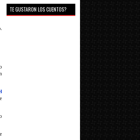
TE GUSTARON LOS CUENTOS?
.
o
n
l
e
o
e