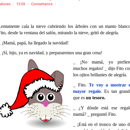
alores
15:03
Comentarios
Lentamente caía la nieve cubriendo los árboles con un manto blanco
Fito, desde la ventana del salón, mirando la nieve, gritó de alegría.
_ ¡Mamá, papá, ha llegado la navidad!
_ ¡Sí, hijo, ya es navidad, y prepararemos una gran cena!
_ ¡No mamá, yo prefier
muchos regalos! _ dijo Fito co
los ojitos brillantes de alegría.
_ Fito.
Te voy a mostrar e
mayor regalo
. Es tan grand
que es
un tesoro.
_ ¿Y dónde está ese regal
mamá? _ preguntó Fito.
_ ¡Está en el tronco de uno d