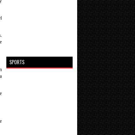
y
l
.
e
SPORTS
n
a
e
e