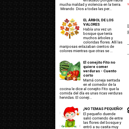
enfadado porque había
v
mucha maldad y violencia en la tierra.
Mirando Dios a todas las per...
EL ÁRBOL DE LOS
VALORES
Había una vez un
bosque que tenía
muchos árboles y
coloridas flores. Allí las
mariposas enlazaban cientos de
colores mientras que otras se ...
El conejito Fito no
quiere comer
verduras - Cuento
corto
Mamá coneja sentada
en el comedor de la
cocina le dice al conejito Fito que la
comida del día es unas ricas verduras
hervidas. El coneji...
¡NO TEMAS PEQUEÑO!
El pequeño duende
salió corriendo de entre
las flores del bosque y
entró a su casita muy