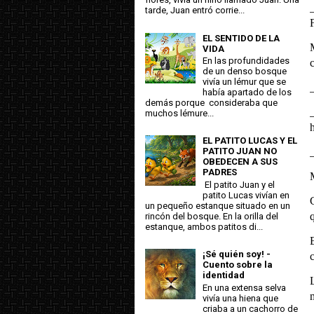
tarde, Juan entró corrie...
F
EL SENTIDO DE LA
VIDA
En las profundidades
c
de un denso bosque
vivía un lémur que se
había apartado de los
demás porque consideraba que
muchos lémure...
EL PATITO LUCAS Y EL
PATITO JUAN NO
OBEDECEN A SUS
PADRES
El patito Juan y el
patito Lucas vivían en
un pequeño estanque situado en un
rincón del bosque. En la orilla del
estanque, ambos patitos di...
¡Sé quién soy! -
Cuento sobre la
identidad
En una extensa selva
vivía una hiena que
criaba a un cachorro de