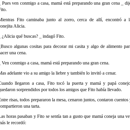
_ Pues ven conmigo a casa, mamá está preparando una gran cena _ dij
ito.
Mientras Fito caminaba junto al zorro, cerca de allí, encontró a l
onejita Alicia.
_ ¿Alicia qué buscas? _ indagó Fito.
_Busco algunas cositas para decorar mi casita y algo de alimento par
hacer una cena.
_ Ven conmigo a casa, mamá está preparando una gran cena.
Mas adelante vio a su amigo la liebre y también lo invitó a cenar.
Cuando llegaron a casa, Fito tocó la puerta y mamá y papá conejo
quedaron sorprendidos por todos los amigos que Fito había llevado.
Entre risas, todos prepararon la mesa, cenaron juntos, contaron cuentos 
compartieron una tarta.
Las horas pasaban y Fito se sentía tan a gusto que mamá coneja una ve
más le recordó: