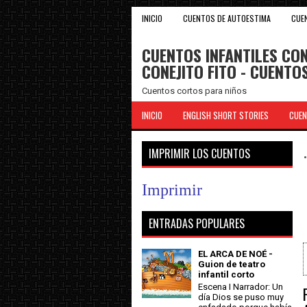
INICIO
CUENTOS DE AUTOESTIMA
CUE
CUENTOS INFANTILES CON
CONEJITO FITO - CUENT
Cuentos cortos para niños
INICIO
ENGLISH SHORT STORIES
CUEN
IMPRIMIR LOS CUENTOS
Imprimir
ENTRADAS POPULARES
EL ARCA DE NOÉ -
Guion de teatro
infantil corto
Escena I Narrador: Un
día Dios se puso muy