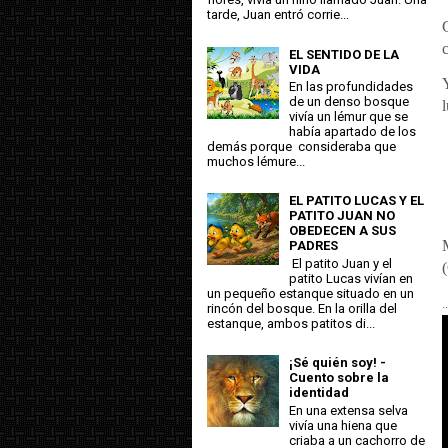
tarde, Juan entró corrie...
EL SENTIDO DE LA
VIDA
En las profundidades
de un denso bosque
l
vivía un lémur que se
había apartado de los
demás porque consideraba que
muchos lémure...
EL PATITO LUCAS Y EL
PATITO JUAN NO
OBEDECEN A SUS
PADRES
El patito Juan y el
patito Lucas vivían en
un pequeño estanque situado en un
..
rincón del bosque. En la orilla del
estanque, ambos patitos di...
¡Sé quién soy! -
Cuento sobre la
identidad
En una extensa selva
vivía una hiena que
criaba a un cachorro de