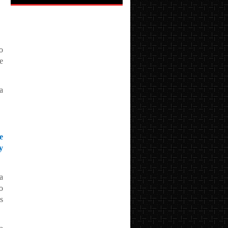
o
e
a
e
y
a
o
s