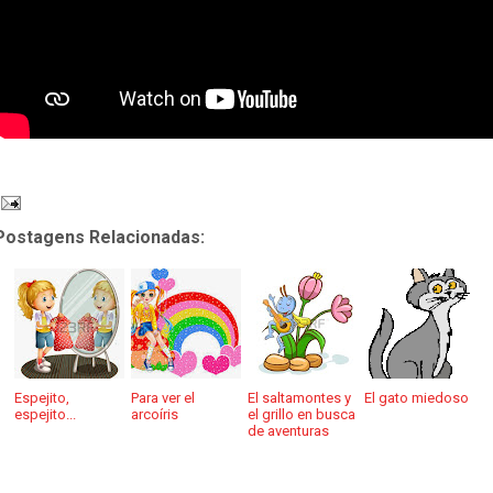
Postagens Relacionadas:
Espejito,
Para ver el
El saltamontes y
El gato miedoso
espejito...
arcoíris
el grillo en busca
de aventuras