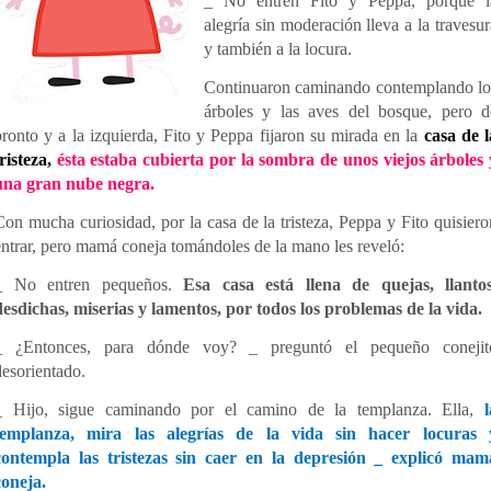
_ No entren Fito y Peppa, porque l
alegría sin moderación lleva a la travesur
y también a la locura.
Continuaron caminando contemplando lo
árboles y las aves del bosque, pero d
pronto y a la izquierda, Fito y Peppa fijaron su mirada en la
casa de l
tristeza,
ésta estaba cubierta por la sombra de unos viejos árboles 
una gran nube negra.
Con mucha curiosidad, por la casa de la tristeza, Peppa y Fito quisiero
entrar, pero mamá coneja tomándoles de la mano les reveló:
_ No entren pequeños.
Esa casa está llena de quejas, llantos
desdichas, miserias y lamentos, por todos los problemas de la vida.
_ ¿Entonces, para dónde voy? _ preguntó el pequeño conejit
desorientado.
_ Hijo, sigue caminando por el camino de la templanza. Ella,
l
templanza, mira las alegrías de la vida sin hacer locuras 
contempla las tristezas sin caer en la depresión _ explicó mam
coneja.