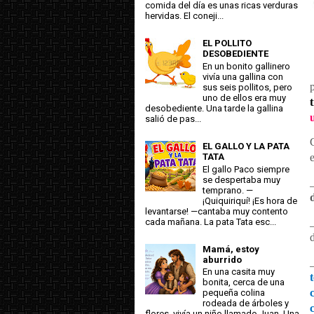
comida del día es unas ricas verduras
hervidas. El coneji...
EL POLLITO
DESOBEDIENTE
En un bonito gallinero
vivía una gallina con
sus seis pollitos, pero
uno de ellos era muy
desobediente. Una tarde la gallina
salió de pas...
EL GALLO Y LA PATA
TATA
El gallo Paco siempre
se despertaba muy
temprano. —
¡Quiquiriquí! ¡Es hora de
levantarse! —cantaba muy contento
cada mañana. La pata Tata esc...
Mamá, estoy
aburrido
En una casita muy
bonita, cerca de una
pequeña colina
rodeada de árboles y
flores, vivía un niño llamado Juan. Una