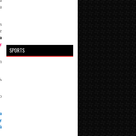
a
a
s
e
a
y
SPORTS
n
,
o
a
y
á