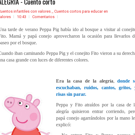
ALEGRÍA - Cuento corto
uentos infantiles con valores _ Cuentos cortos para educar en
alores
10:43
Comentarios
Una tarde de verano Peppa Pig había ido al bosque a visitar al conejit
Fito. Mamá y papá conejo aprovecharon la ocasión para llevarlos d
paseo por el bosque.
Cuando iban caminando Peppa Pig y el conejito Fito vieron a su derech
una casa grande con luces de diferentes colores.
Era la casa de la alegría
,
donde s
escuchaban, ruidos, cantos, gritos, 
risas sin parar.
Peppa y Fito atraídos por la casa de l
alegría quisieron entrar corriendo, per
papá conejo agarrándolos por la mano le
explicó: