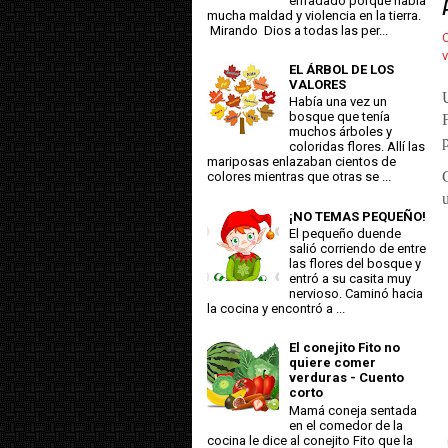
enfadado porque había
mucha maldad y violencia en la tierra.
Mirando Dios a todas las per...
C
v
EL ÁRBOL DE LOS
VALORES
Había una vez un
bosque que tenía
muchos árboles y
coloridas flores. Allí las
mariposas enlazaban cientos de
colores mientras que otras se ...
¡NO TEMAS PEQUEÑO!
El pequeño duende
salió corriendo de entre
las flores del bosque y
entró a su casita muy
nervioso. Caminó hacia
la cocina y encontró a ...
El conejito Fito no
quiere comer
verduras - Cuento
corto
Mamá coneja sentada
en el comedor de la
cocina le dice al conejito Fito que la