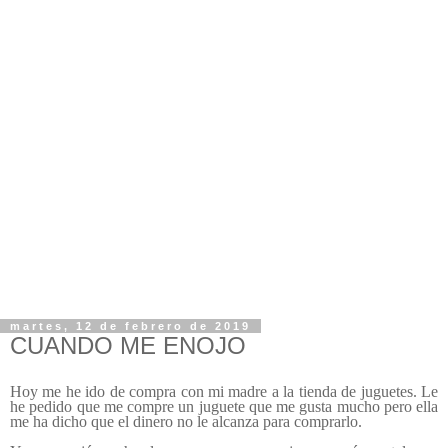
martes, 12 de febrero de 2019
CUANDO ME ENOJO
Hoy me he ido de compra con mi madre a la tienda de juguetes. Le
he pedido que me compre un juguete que me gusta mucho pero ella
me ha dicho que el dinero no le alcanza para comprarlo.