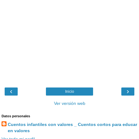
‹
›
Inicio
Ver versión web
Datos personales
Cuentos infantiles con valores _ Cuentos cortos para educar
en valores
Ver todo mi perfil