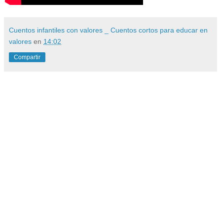
Cuentos infantiles con valores _ Cuentos cortos para educar en
valores
en
14:02
Compartir