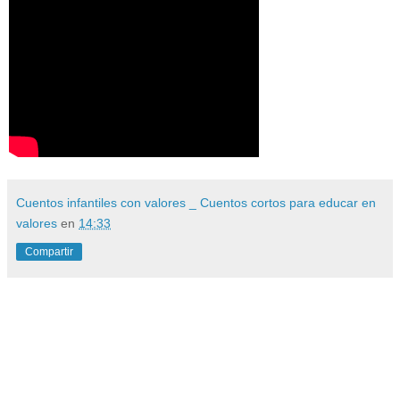
Cuentos infantiles con valores _ Cuentos cortos para educar en
valores
en
14:33
Compartir