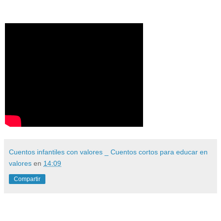
Cuentos infantiles con valores _ Cuentos cortos para educar en
valores
en
14:09
Compartir