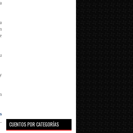
a
a
n
e
u
y
n
s
_
CUENTOS POR CATEGORÍAS