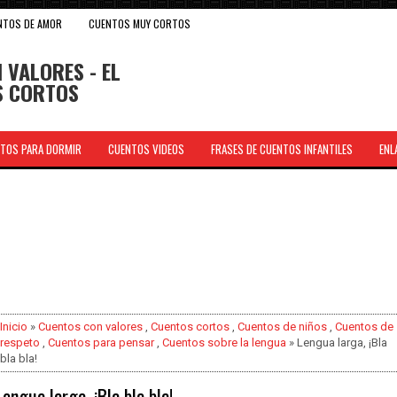
NTOS DE AMOR
CUENTOS MUY CORTOS
 VALORES - EL
OS CORTOS
TOS PARA DORMIR
CUENTOS VIDEOS
FRASES DE CUENTOS INFANTILES
ENL
.
Inicio
»
Cuentos con valores
,
Cuentos cortos
,
Cuentos de niños
,
Cuentos de
respeto
,
Cuentos para pensar
,
Cuentos sobre la lengua
» Lengua larga, ¡Bla
bla bla!
Lengua larga, ¡Bla bla bla!