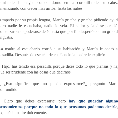
punta de la lengua como adorno en la coronilla de su cabez
amenazando con crecer más arriba, hasta las nubes.
Atrapado por su propia lengua, Martín gritaba y gritaba pidiendo ayud
pero nadie le escuchaba, nadie le veía. El sudor y la desesperació
comenzaron a apoderarse de él hasta que por fin despertó con un grito d
angustia.
La madre al escucharlo corrió a su habitación y Martín le contó s
pesadilla. Después de escucharle en silencio la madre le explicó:
_ Hijo, has tenido esa pesadilla porque dices todo lo que piensas y ha
que ser prudente con las cosas que decirnos.
_ ¿Eso significa que no puedo expresarme?_ preguntó Martí
confundido.
_ Claro que debes expresarte; pero
hay que guardar alguno
pensamientos porque no todo lo que pensamos podemos decirlo
explicó la madre dulcemente.