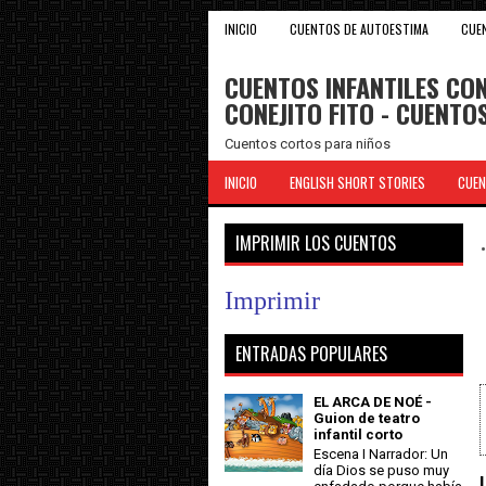
INICIO
CUENTOS DE AUTOESTIMA
CUE
CUENTOS INFANTILES CON
CONEJITO FITO - CUENT
Cuentos cortos para niños
INICIO
ENGLISH SHORT STORIES
CUEN
IMPRIMIR LOS CUENTOS
Imprimir
ENTRADAS POPULARES
EL ARCA DE NOÉ -
Guion de teatro
infantil corto
Escena I Narrador: Un
día Dios se puso muy