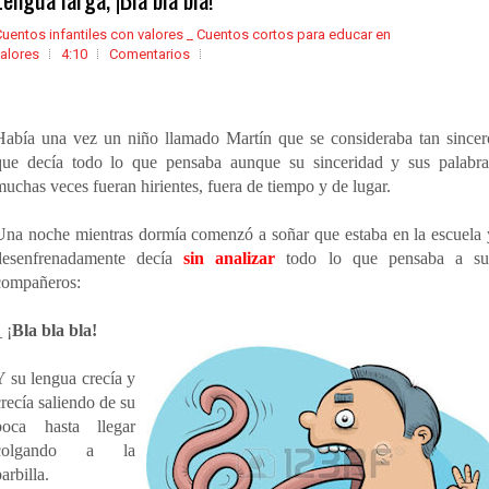
uentos infantiles con valores _ Cuentos cortos para educar en
alores
4:10
Comentarios
Había una vez un niño llamado Martín que se consideraba tan sincer
que decía todo lo que pensaba aunque su sinceridad y sus palabra
muchas veces fueran hirientes, fuera de tiempo y de lugar.
Una noche mientras dormía comenzó a soñar que estaba en la escuela 
desenfrenadamente decía
sin
analizar
todo lo que pensaba a su
compañeros:
 ¡
Bla bla bla!
Y su lengua crecía y
crecía saliendo de su
boca hasta llegar
colgando a la
arbilla.