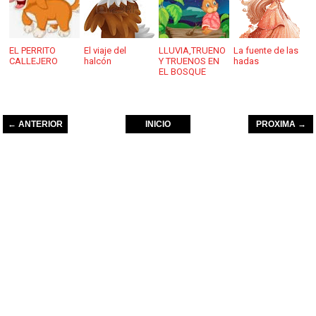
EL PERRITO
El viaje del
LLUVIA,TRUENO
La fuente de las
CALLEJERO
halcón
Y TRUENOS EN
hadas
EL BOSQUE
← ANTERIOR
INICIO
PROXIMA →