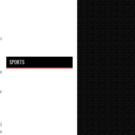
o
SPORTS
a
e
ó
a