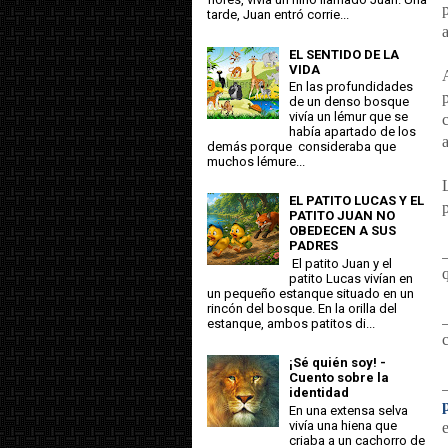
tarde, Juan entró corrie...
EL SENTIDO DE LA
VIDA
En las profundidades
de un denso bosque
vivía un lémur que se
había apartado de los
demás porque consideraba que
muchos lémure...
EL PATITO LUCAS Y EL
PATITO JUAN NO
OBEDECEN A SUS
PADRES
El patito Juan y el
patito Lucas vivían en
un pequeño estanque situado en un
rincón del bosque. En la orilla del
estanque, ambos patitos di...
¡Sé quién soy! -
Cuento sobre la
identidad
En una extensa selva
vivía una hiena que
criaba a un cachorro de