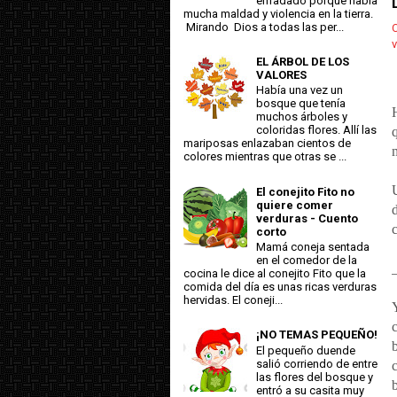
enfadado porque había
mucha maldad y violencia en la tierra.
Mirando Dios a todas las per...
C
v
EL ÁRBOL DE LOS
VALORES
Había una vez un
bosque que tenía
muchos árboles y
coloridas flores. Allí las
mariposas enlazaban cientos de
colores mientras que otras se ...
El conejito Fito no
quiere comer
verduras - Cuento
corto
Mamá coneja sentada
en el comedor de la
_
cocina le dice al conejito Fito que la
comida del día es unas ricas verduras
hervidas. El coneji...
¡NO TEMAS PEQUEÑO!
El pequeño duende
salió corriendo de entre
las flores del bosque y
b
entró a su casita muy