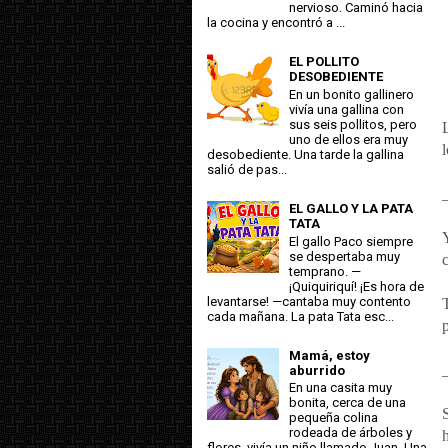
nervioso. Caminó hacia
la cocina y encontró a ...
EL POLLITO
DESOBEDIENTE
En un bonito gallinero
vivía una gallina con
sus seis pollitos, pero
uno de ellos era muy
desobediente. Una tarde la gallina
salió de pas...
_
EL GALLO Y LA PATA
TATA
El gallo Paco siempre
se despertaba muy
c
temprano. —
¡Quiquiriquí! ¡Es hora de
levantarse! —cantaba muy contento
cada mañana. La pata Tata esc...
Mamá, estoy
_
aburrido
En una casita muy
bonita, cerca de una
pequeña colina
rodeada de árboles y
flores, vivía un niño llamado Juan. Una